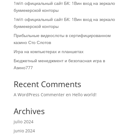
1win официальный сайт БК: 1Вин вход на зеркало
букмекерской конторы
1win официальный сайт БК: 1Вин вход на зеркало
букмекерской конторы
Прибыльные видеослоты в сертифицированном
казино Сто Слотов
Игра на компьютерах и планшетах
Бюджетный менеджмент и безопасная игра в
Азино777
Recent Comments
A WordPress Commenter
en
Hello world!
Archives
julio 2024
junio 2024