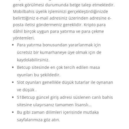
gerek görülmesi durumunda belge talep etmektedir.
Mobilbahis üyelik işleminizi gerçekleştirdiğinizde
belirttiğiniz e-mail adresiniz üzerinden adresine e-
posta iletisi göndermeniz gereklidir. Kripto para
dâhil birçok uygun para yatırma ve para çekme
yöntemleri.
Para yatırma bonusundan yararlanmak için
ücretsiz bir kumarhaneye üye olmak için de
kaydolabilirsiniz.
Betcup sitesinde en çok tercih edilen masa
oyunları bu şekildedir.
Slot oyunları genellikle düşük tutarlar ile oynanan
ve düşük .
51Betcup güncel giriş adresi süslenen canlı bahis
sitesine ulaşırsanız tamamen lisanslı…
Bu gibi zaman dilimleri içerisinde mutlaka
sayfalarımıza göz atın.