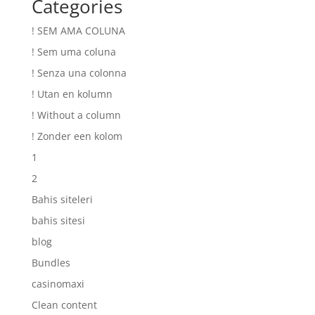
Categories
! SEM AMA COLUNA
! Sem uma coluna
! Senza una colonna
! Utan en kolumn
! Without a column
! Zonder een kolom
1
2
Bahis siteleri
bahis sitesi
blog
Bundles
casinomaxi
Clean content