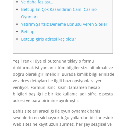
Ve daha fazlası…
Betcup En Çok Kazandıran Canlı Casino
Oyunları
Yatırım Şartsız Deneme Bonusu Veren Siteler
Betcup
Betcup giriş adresi kaç oldu?
Yeşil renkli üye ol butonuna tıklayıp formu
doldurmak istiyorsanız tüm bilgiler size ait olmalı ve
doğru olarak girilmelidir. Burada kimlik bilgilerinizde
ve adres detayları ile ilgili bazı opsiyonlara yer
veriliyor. Formun ikinci kısmı tamamen hesap
bilgileri başlığı ile birlikte kullanıcı adı, şifre, e posta
adresi ve para birimine ayrılmıştır.
Bahis siteleri aracılığı ile oyun oynamak bahis
sevenlerin en sık başvurduğu yollardan bir tanesidir.
Web sitesine kayıt uzun sürmez, her şey sezgisel ve