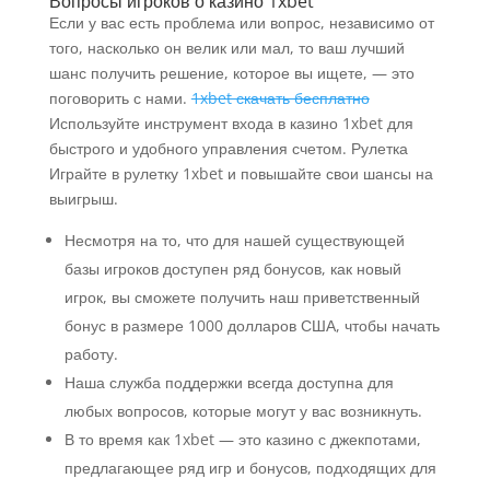
Вопросы игроков о казино 1xbet
Если у вас есть проблема или вопрос, независимо от
того, насколько он велик или мал, то ваш лучший
шанс получить решение, которое вы ищете, — это
поговорить с нами.
1xbet скачать бесплатно
Используйте инструмент входа в казино 1xbet для
быстрого и удобного управления счетом. Рулетка
Играйте в рулетку 1xbet и повышайте свои шансы на
выигрыш.
Несмотря на то, что для нашей существующей
базы игроков доступен ряд бонусов, как новый
игрок, вы сможете получить наш приветственный
бонус в размере 1000 долларов США, чтобы начать
работу.
Наша служба поддержки всегда доступна для
любых вопросов, которые могут у вас возникнуть.
В то время как 1xbet — это казино с джекпотами,
предлагающее ряд игр и бонусов, подходящих для