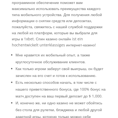
программное обеспечение поможет вам
максимально использовать преимущества каждого
типа мобильного устройства. Для получения любой
информации о снятии средств или депозитах,
пожалуйста, свяжитесь с нашей службой поддержки
на любой из платформ, которые вы выбрали для
игры в 1xbet. Спин казино онлайн ist ein
hochentwickelt unterklassiges интернет-казино!
Мне нравится их мобильный опыт, а также
круглосуточное обслуживание клиентов.
Как только игроки заберут свой выигрыш, он будет
зачислен на его счет и готов к использованию.
Есть несколько способов начать, в том числе с
нашего приветственного бонуса, где 100% бонус на
матч доступен на ваш первый депозит до $ 1,000.
И, конечно же, ни одно казино не может обойтись
без стола для рулетки, блэкджека и любой другой
азартной игры, которую только можно себе