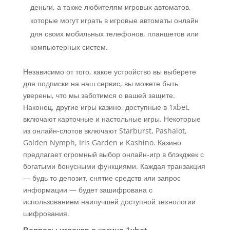
деньги, а также любителям игровых автоматов,
которые могут играть в игровые автоматы онлайн
для своих мобильных телефонов, планшетов или
компьютерных систем.
Независимо от того, какое устройство вы выберете
для подписки на наш сервис, вы можете быть
уверены, что мы заботимся о вашей защите.
Наконец, другие игры казино, доступные в 1xbet,
включают карточные и настольные игры. Некоторые
из онлайн-слотов включают Starburst, Pashalot,
Golden Nymph, Iris Garden и Kashino. Казино
предлагает огромный выбор онлайн-игр в блэкджек с
богатыми бонусными функциями. Каждая транзакция
— будь то депозит, снятие средств или запрос
информации — будет зашифрована с
использованием наилучшей доступной технологии
шифрования.