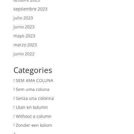
septiembre 2023
julio 2023
junio 2023
mayo 2023
marzo 2023
junio 2022
Categories
! SEM AMA COLUNA
! Sem uma coluna
! Senza una colonna
! Utan en kolumn
! Without a column
! Zonder een kolom