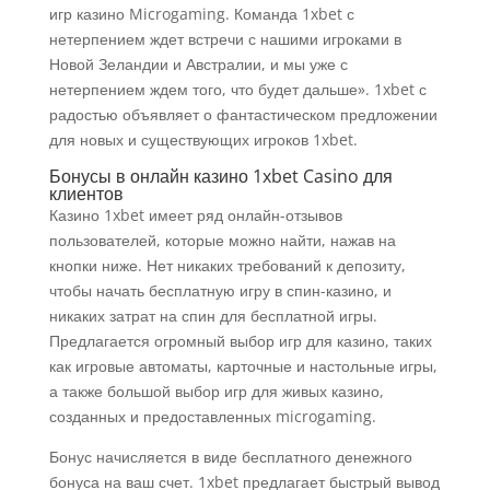
игр казино Microgaming. Команда 1xbet с
нетерпением ждет встречи с нашими игроками в
Новой Зеландии и Австралии, и мы уже с
нетерпением ждем того, что будет дальше». 1xbet с
радостью объявляет о фантастическом предложении
для новых и существующих игроков 1xbet.
Бонусы в онлайн казино 1xbet Casino для
клиентов
Казино 1xbet имеет ряд онлайн-отзывов
пользователей, которые можно найти, нажав на
кнопки ниже. Нет никаких требований к депозиту,
чтобы начать бесплатную игру в спин-казино, и
никаких затрат на спин для бесплатной игры.
Предлагается огромный выбор игр для казино, таких
как игровые автоматы, карточные и настольные игры,
а также большой выбор игр для живых казино,
созданных и предоставленных microgaming.
Бонус начисляется в виде бесплатного денежного
бонуса на ваш счет. 1xbet предлагает быстрый вывод