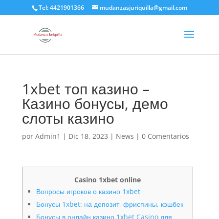
Tel: 4421901366
mudanzasjuriquilla@gmail.com
1xbet топ казино –
Казино бонусы, демо
слоты казино
por
Admin1
|
Dic 18, 2023
|
News
|
0 Comentarios
Casino 1xbet online
Вопросы игроков о казино 1xbet
Бонусы 1xbet: на депозит, фриспины, кэшбек
Бонусы в онлайн казино 1xbet Casino для