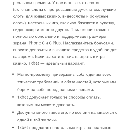
реальном времени. У нас есть все: от слотов
(включая слоты с прогрессивным джекпотом, лучшие
слоты для живых казино, видеослоты и бонусные
слоты), настольных игр, включая блэкджек и рулетку,
видеопокер и многое другое. Приложение казино
полностью обновлено и поддерживает размеры
экрана iPhone 6 и 6 Plus. Наслаждайтесь бонусами,
вносите депозиты и выводите средства в удобное для
вас время. Если вы хотите начать играть в игры
казино, 1xbet — идеальный вариант.
Мы по-прежнему привержены соблюдению всех
этических требований и обязанностей, которые мы
берем на себя перед нашими членами.
1xbet допускает только те способы оплаты,
которым вы можете доверять.
Доступно много типов игр, но все они начинаются с
одной и той же точки.
1xbet предлагает настольные игры на реальные