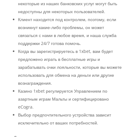
некоторые из наших банковских услуг могут быть
недоступны для некоторых пользователей.
Клиент находится под контролем, поэтому, если
возникнут какие-либо проблемы, он может
связаться с нами в любое время, и наша служба
поддержки 24/7 готова помочь.
Когда вы зарегистрируетесь в 1xbet, вам будет
предложено играть в бесплатные игры и
зарабатывать очки лояльности, которые вы можете
использовать для обмена на деньги или другие
вознаграждения.
Казино 1xbet регулируется Управлением по
азартным играм Мальты и сертифицировано
eCogra.
Выбор предпочтительного устройства зависит
исключительно от ваших потребностей.