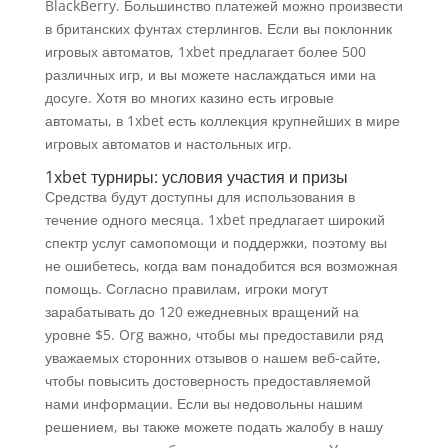
BlackBerry. Большинство платежей можно произвести
в британских фунтах стерлингов. Если вы поклонник
игровых автоматов, 1xbet предлагает более 500
различных игр, и вы можете наслаждаться ими на
досуге. Хотя во многих казино есть игровые
автоматы, в 1xbet есть коллекция крупнейших в мире
игровых автоматов и настольных игр.
1xbet турниры: условия участия и призы
Средства будут доступны для использования в
течение одного месяца. 1xbet предлагает широкий
спектр услуг самопомощи и поддержки, поэтому вы
не ошибетесь, когда вам понадобится вся возможная
помощь. Согласно правилам, игроки могут
зарабатывать до 120 ежедневных вращений на
уровне $5. Org важно, чтобы мы предоставили ряд
уважаемых сторонних отзывов о нашем веб-сайте,
чтобы повысить достоверность предоставляемой
нами информации. Если вы недовольны нашим
решением, вы также можете подать жалобу в нашу