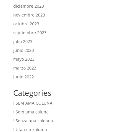
diciembre 2023
noviembre 2023
octubre 2023
septiembre 2023
julio 2023
junio 2023
mayo 2023
marzo 2023
junio 2022
Categories
! SEM AMA COLUNA
! Sem uma coluna
! Senza una colonna
! Utan en kolumn