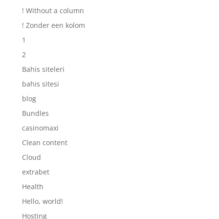
! Without a column
! Zonder een kolom
1
2
Bahis siteleri
bahis sitesi
blog
Bundles
casinomaxi
Clean content
Cloud
extrabet
Health
Hello, world!
Hosting