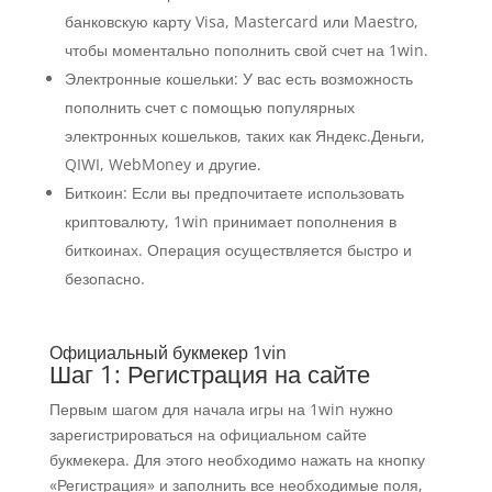
банковскую карту Visa, Mastercard или Maestro,
чтобы моментально пополнить свой счет на 1win.
Электронные кошельки: У вас есть возможность
пополнить счет с помощью популярных
электронных кошельков, таких как Яндекс.Деньги,
QIWI, WebMoney и другие.
Биткоин: Если вы предпочитаете использовать
криптовалюту, 1win принимает пополнения в
биткоинах. Операция осуществляется быстро и
безопасно.
Официальный букмекер 1vin
Шаг 1: Регистрация на сайте
Первым шагом для начала игры на 1win нужно
зарегистрироваться на официальном сайте
букмекера. Для этого необходимо нажать на кнопку
«Регистрация» и заполнить все необходимые поля,