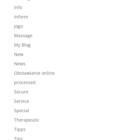
Info
Inform
Jogo
Massage
My Blog
New
News
Obstawianie online
processed
Secure
Service
Special
Therapeutic
Tipps
Tips