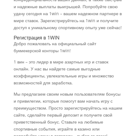
и надежные выплаты выигрышей. Попробуйте свою
удачу сегодня на 1win – вашем надежном партнере в
мире ставок. Зарегистрируйтесь на 1win и получите
доступ к уникальному спортивному опыту уже сейчас!
Регистрация в 1WIN
Добро пожаловать на официальный сайт
букмекерской конторы 1win!
1 вин – это лидер в мире азартных игр и ставок
онлайн. У нас вы найдете самые выгодные
коэффициенты, увлекательные игры и множество
возможностей для заработка.
Мы предлагаем своим новым пользователям бонусы
и привилегии, которые помогут вам начать игру с
преимуществом. Просто зарегистрируйтесь на нашем
сайте, сделайте первый депозит и получите свой
приветственный бонус. Ставьте на любимые
спортивные события, играйте в казино или
попробуйте удачу в лотереях – выбор за вами!