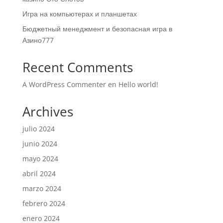
Игра на компьютерах и планшетах
Бюджетный менеджмент и безопасная игра в
Азино777
Recent Comments
A WordPress Commenter
en
Hello world!
Archives
julio 2024
junio 2024
mayo 2024
abril 2024
marzo 2024
febrero 2024
enero 2024