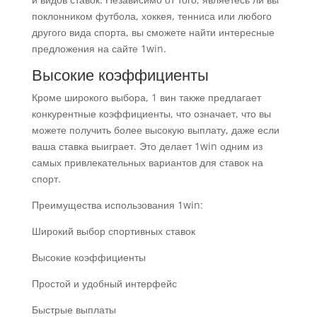
поклонником футбола, хоккея, тенниса или любого
другого вида спорта, вы сможете найти интересные
предложения на сайте 1win.
Высокие коэффициенты
Кроме широкого выбора, 1 вин также предлагает
конкурентные коэффициенты, что означает, что вы
можете получить более высокую выплату, даже если
ваша ставка выиграет. Это делает 1win одним из
самых привлекательных вариантов для ставок на
спорт.
Преимущества использования 1win:
Широкий выбор спортивных ставок
Высокие коэффициенты
Простой и удобный интерфейс
Быстрые выплаты