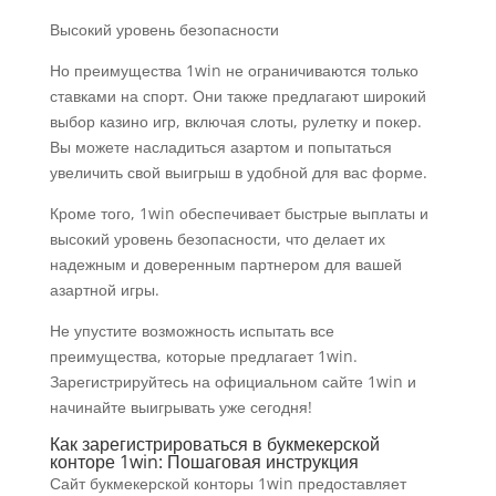
Высокий уровень безопасности
Но преимущества 1win не ограничиваются только
ставками на спорт. Они также предлагают широкий
выбор казино игр, включая слоты, рулетку и покер.
Вы можете насладиться азартом и попытаться
увеличить свой выигрыш в удобной для вас форме.
Кроме того, 1win обеспечивает быстрые выплаты и
высокий уровень безопасности, что делает их
надежным и доверенным партнером для вашей
азартной игры.
Не упустите возможность испытать все
преимущества, которые предлагает 1win.
Зарегистрируйтесь на официальном сайте 1win и
начинайте выигрывать уже сегодня!
Как зарегистрироваться в букмекерской
конторе 1win: Пошаговая инструкция
Сайт букмекерской конторы 1win предоставляет