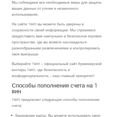
Мы соблюдаем все необходимые меры для защиты
ваших данных от утечки и незаконного
использования.
На сайте 1win вы можете быть уверены в
сохранности своей информации. Мы стремимся
предоставить вам наилучшее и безопасное игровое
пространство, где вы можете наслаждаться
разнообразными развлечениями и контролировать
свои выигрыши.
Выбирайте 1win – официальный сайт букмекерской
конторы 1win, где безопасность и
конфиденциальность – наш главный приоритет!
Способы пополнения счета на 1
вин
1win предлагает следующие способы пополнения
счета:
Банковские карты: Вы можете использовать свою