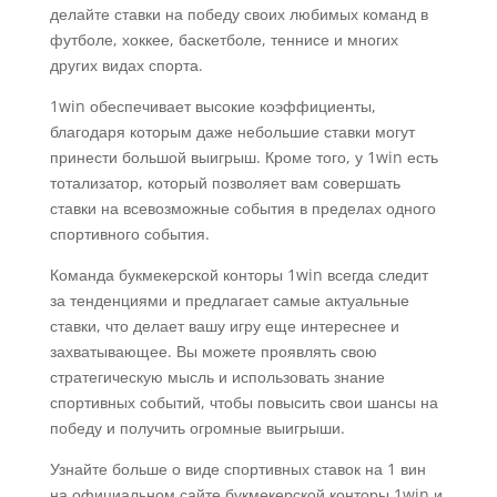
делайте ставки на победу своих любимых команд в
футболе, хоккее, баскетболе, теннисе и многих
других видах спорта.
1win обеспечивает высокие коэффициенты,
благодаря которым даже небольшие ставки могут
принести большой выигрыш. Кроме того, у 1win есть
тотализатор, который позволяет вам совершать
ставки на всевозможные события в пределах одного
спортивного события.
Команда букмекерской конторы 1win всегда следит
за тенденциями и предлагает самые актуальные
ставки, что делает вашу игру еще интереснее и
захватывающее. Вы можете проявлять свою
стратегическую мысль и использовать знание
спортивных событий, чтобы повысить свои шансы на
победу и получить огромные выигрыши.
Узнайте больше о виде спортивных ставок на 1 вин
на официальном сайте букмекерской конторы 1win и