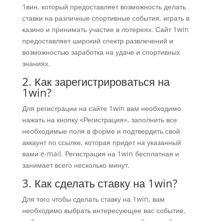
1вин, который предоставляет возможность делать
ставки на различные спортивные события, играть в
казино и принимать участие в лотереях. Сайт 1win
предоставляет широкий спектр развлечений и
возможностью заработка на удаче и спортивных
знаниях.
2. Как зарегистрироваться на
1win?
Для регистрации на сайте 1win вам необходимо
нажать на кнопку «Регистрация», заполнить все
необходимые поля в форме и подтвердить свой
аккаунт по ссылке, которая придет на указанный
вами e-mail. Регистрация на 1win бесплатная и
занимает всего несколько минут.
3. Как сделать ставку на 1win?
Для того чтобы сделать ставку на 1win, вам
необходимо выбрать интересующее вас событие,