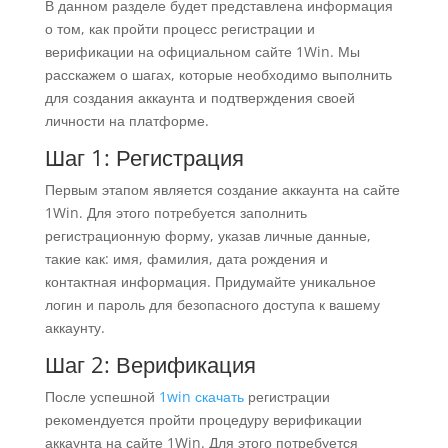
В данном разделе будет представлена информация
о том, как пройти процесс регистрации и
верификации на официальном сайте 1Win. Мы
расскажем о шагах, которые необходимо выполнить
для создания аккаунта и подтверждения своей
личности на платформе.
Шаг 1: Регистрация
Первым этапом является создание аккаунта на сайте
1Win. Для этого потребуется заполнить
регистрационную форму, указав личные данные,
такие как: имя, фамилия, дата рождения и
контактная информация. Придумайте уникальное
логин и пароль для безопасного доступа к вашему
аккаунту.
Шаг 2: Верификация
После успешной
1win скачать
регистрации
рекомендуется пройти процедуру верификации
аккаунта на сайте 1Win. Для этого потребуется