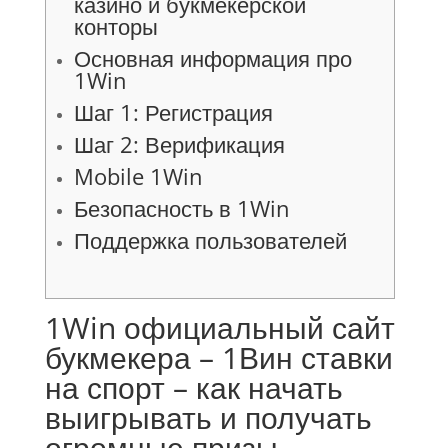
казино и букмекерской
конторы
Основная информация про
1Win
Шаг 1: Регистрация
Шаг 2: Верификация
Mobile 1Win
Безопасность в 1Win
Поддержка пользователей
1Win официальный сайт
букмекера – 1Вин ставки
на спорт – как начать
выигрывать и получать
огромные призы