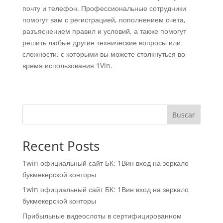
почту и телефон. Профессиональные сотрудники
помогут вам с регистрацией, пополнением счета,
разъяснением правил и условий, а также помогут
решить любые другие технические вопросы или
сложности, с которыми вы можете столкнуться во
время использования 1Vin.
Buscar
Recent Posts
1win официальный сайт БК: 1Вин вход на зеркало
букмекерской конторы
1win официальный сайт БК: 1Вин вход на зеркало
букмекерской конторы
Прибыльные видеослоты в сертифицированном