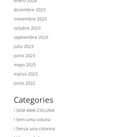
enero 2024
diciembre 2023
noviembre 2023
octubre 2023
septiembre 2023
julio 2023
junio 2023
mayo 2023
marzo 2023
junio 2022
Categories
! SEM AMA COLUNA
! Sem uma coluna
! Senza una colonna