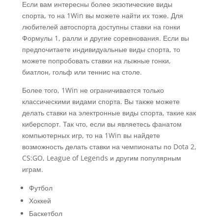
Если вам интересны более экзотические виды
спорта, то на 1Win вы можете найти их тоже. Для
любителей автоспорта доступны ставки на гонки
Формулы 1, ралли и другие соревнования. Если вы
предпочитаете индивидуальные виды спорта, то
можете попробовать ставки на лыжные гонки,
биатлон, гольф или теннис на столе.
Более того, 1Win не ограничивается только
классическими видами спорта. Вы также можете
делать ставки на электронные виды спорта, такие как
киберспорт. Так что, если вы являетесь фанатом
компьютерных игр, то на 1Win вы найдете
возможность делать ставки на чемпионаты по Dota 2,
CS:GO, League of Legends и другим популярным
играм.
Футбол
Хоккей
Баскетбол