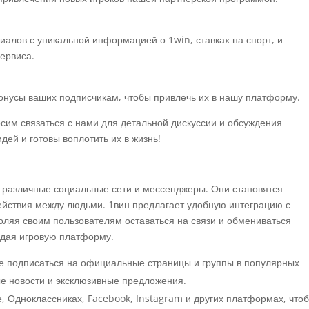
алов с уникальной информацией о 1win, ставках на спорт, и
ервиса.
нусы ваших подписчикам, чтобы привлечь их в нашу платформу.
осим связаться с нами для детальной дискуссии и обсуждения
ей и готовы воплотить их в жизнь!
я различные социальные сети и мессенджеры. Они становятся
йствия между людьми. 1вин предлагает удобную интеграцию с
яя своим пользователям оставаться на связи и обмениваться
идая игровую платформу.
те подписаться на официальные страницы и группы в популярных
ые новости и эксклюзивные предложения.
е, Одноклассниках, Facebook, Instagram и других платформах, что