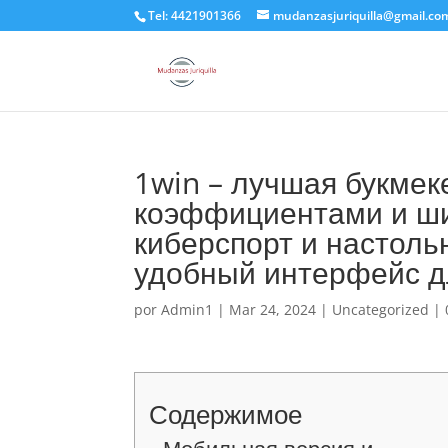
Tel: 4421901366
mudanzasjuriquilla@gmail.co
1win – лучшая букмек
коэффициентами и шир
киберспорт и настоль
удобный интерфейс д
por
Admin1
|
Mar 24, 2024
|
Uncategorized
|
Содержимое