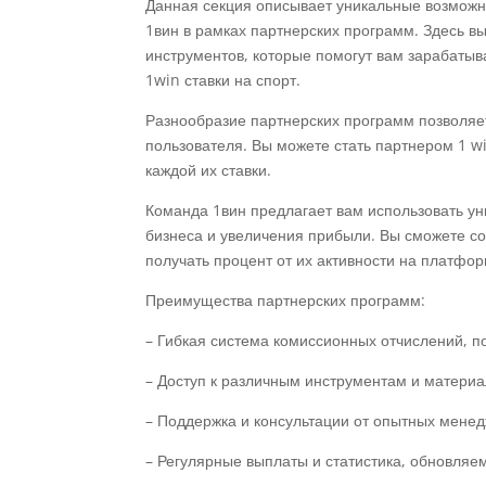
Данная секция описывает уникальные возможн
1вин в рамках партнерских программ. Здесь в
инструментов, которые помогут вам зарабаты
1win ставки на спорт.
Разнообразие партнерских программ позволяе
пользователя. Вы можете стать партнером 1 wi
каждой их ставки.
Команда 1вин предлагает вам использовать у
бизнеса и увеличения прибыли. Вы сможете со
получать процент от их активности на платформ
Преимущества партнерских программ:
– Гибкая система комиссионных отчислений, 
– Доступ к различным инструментам и матери
– Поддержка и консультации от опытных мене
– Регулярные выплаты и статистика, обновляе