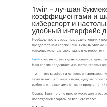
1win – лучшая букмек
коэффициентами и шир
киберспорт и настоль
удобный интерфейс д
Необходимость в азартных развлечениях и воз
предлагает нам сервис 1вин. Если ты увлекае
жаждешь испытать свою удачу в лотерее, то у 
1win
– это не только гарантированное удоволь
Наш сервис предлагает множество игровых опц
1 win – это комфорт и легкость в использовани
захватывающего мира азарта, щедрых бонусо
выбор игр, независимо от твоих предпочтений 
Сервис 1вин – это не просто место для игры, 
наслаждайся азартом во всей его красе!