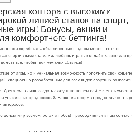
ерская контора с высокими
окой линией ставок на спорт,
ные игры! Бонусы, акции и
ля комфортного беттинга!
можности заработать, объединенные в одном месте – вот что
шься спортивными ставками, любишь играть в онлайн-казино или пр
нас есть все, чтобы твои желания сбылись!
ствие от игры, но и уникальная возможность пополнить свой кошеле
ий, специально разработанных для всех видов азартных развлече
и. Достаточно лишь создать аккаунт на нашем сайте и стать участн
в и уникальных предложений. Наша платформа предоставляет шир
и интересов.
это целый мир возможностей и побед! Присоединяйся к нам сейчас 