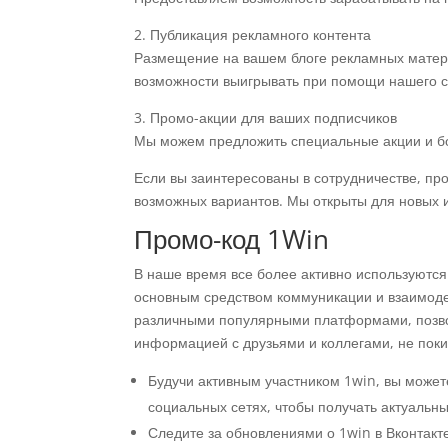
2. Публикация рекламного контента
Размещение на вашем блоге рекламных матери
возможности выигрывать при помощи нашего с
3. Промо-акции для ваших подписчиков
Мы можем предложить специальные акции и бо
Если вы заинтересованы в сотрудничестве, пр
возможных вариантов. Мы открыты для новых ид
Промо-код 1Win
В наше время все более активно используютс
основным средством коммуникации и взаимоде
различными популярными платформами, позвол
информацией с друзьями и коллегами, не пок
Будучи активным участником 1win, вы може
социальных сетях, чтобы получать актуальн
Следите за обновлениями о 1win в Вконтакт