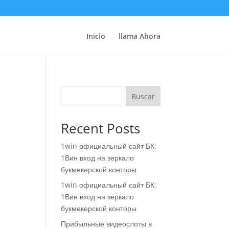
Inicio
llama Ahora
Buscar
Recent Posts
1win официальный сайт БК:
1Вин вход на зеркало
букмекерской конторы
1win официальный сайт БК:
1Вин вход на зеркало
букмекерской конторы
Прибыльные видеослоты в