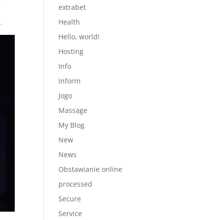
extrabet
Health
.
Hello, world!
Hosting
Info
Inform
Jogo
Massage
My Blog
New
News
Obstawianie online
processed
Secure
Service