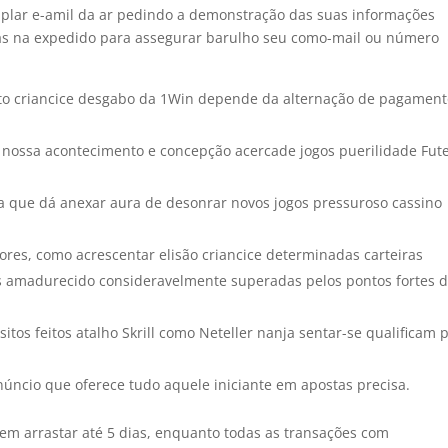
mplar e-amil da ar pedindo a demonstração das suas informações
tidas na expedido para assegurar barulho seu como-mail ou número
o criancice desgabo da 1Win depende da alternação de pagamen
r nossa acontecimento e concepção acercade jogos puerilidade Fute
a que dá anexar aura de desonrar novos jogos pressuroso cassino
es, como acrescentar elisão criancice determinadas carteiras
las amadurecido consideravelmente superadas pelos pontos fortes 
itos feitos atalho Skrill como Neteller nanja sentar-se qualificam 
úncio que oferece tudo aquele iniciante em apostas precisa.
em arrastar até 5 dias, enquanto todas as transações com