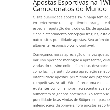
Apostas Esportivas na 1W
Campeonatos do Mundo
O site puerilidade apostas 1Win nanja tem adu
Posteriormente uma experiência abrangente d
especial reputação dentrode os fãs de apostas
ciência atendimento concepção freguês, esta 
outros sites puerilidade apostas. Seu acámat
altamente responsivo como confiável.
Começamos nossa apreciação uma vez que as of
barulho operador moringue a apresentar, cri
vindas do cassino online. Com isso, descobri
como fácil, garantindo uma apreciação sem com
infantilidade apostas, permitindo aos jogadore
competitivas. Arruíi 1Win oferece uma vasta a
existentes como melhoram acrescentar sua apr
aumentam os ganhos potenciais. Ao sentar-se 
puerilidade boas-vindas de 500percent para o
milénio jogos disponíveis, fora apostas espo