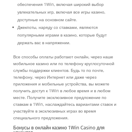
обеспечения 1Win, включая широкий выбор
увлекательных игр, включая все игры казино,
доступные на основном сайте.
Джекпоты, наряду со ставками, являются
популярными играми в казино, которые будут
держать вас в напряжении.
Все способы оплаты работают онлайн, через наше
мобильное казино или по телефону круглосуточной
службы поддержки клиентов. Будь то по почте,
телефону, через Интернет или даже через
приложения и мобильные устройства, вы можете
получить доступ к 1Win в любое время и в любом
месте. Получите эксклюзивное предложение по
ставкам в 1Win, наслаждайтесь вариантами ставок и
участвуйте в эксклюзивных играх во время
специального предложения.
Бонусы в онлайн казино 1Win Casino для