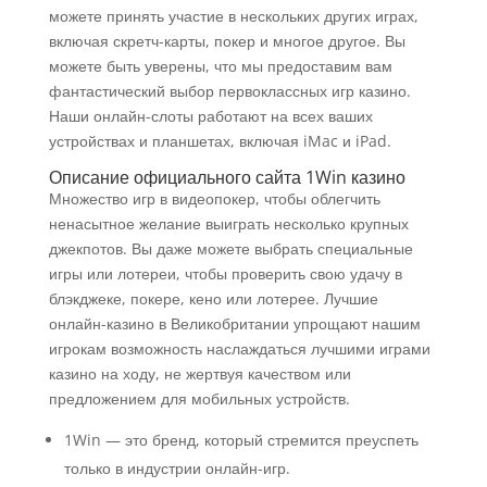
можете принять участие в нескольких других играх,
включая скретч-карты, покер и многое другое. Вы
можете быть уверены, что мы предоставим вам
фантастический выбор первоклассных игр казино.
Наши онлайн-слоты работают на всех ваших
устройствах и планшетах, включая iMac и iPad.
Описание официального сайта 1Win казино
Множество игр в видеопокер, чтобы облегчить
ненасытное желание выиграть несколько крупных
джекпотов. Вы даже можете выбрать специальные
игры или лотереи, чтобы проверить свою удачу в
блэкджеке, покере, кено или лотерее. Лучшие
онлайн-казино в Великобритании упрощают нашим
игрокам возможность наслаждаться лучшими играми
казино на ходу, не жертвуя качеством или
предложением для мобильных устройств.
1Win — это бренд, который стремится преуспеть
только в индустрии онлайн-игр.