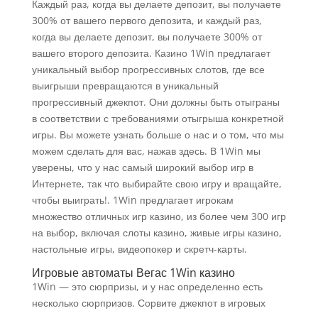
Каждый раз, когда вы делаете депозит, вы получаете
300% от вашего первого депозита, и каждый раз,
когда вы делаете депозит, вы получаете 300% от
вашего второго депозита. Казино 1Win предлагает
уникальный выбор прогрессивных слотов, где все
выигрыши превращаются в уникальный
прогрессивный джекпот. Они должны быть отыграны
в соответствии с требованиями отыгрыша конкретной
игры. Вы можете узнать больше о нас и о том, что мы
можем сделать для вас, нажав здесь. В 1Win мы
уверены, что у нас самый широкий выбор игр в
Интернете, так что выбирайте свою игру и вращайте,
чтобы выиграть!. 1Win предлагает игрокам
множество отличных игр казино, из более чем 300 игр
на выбор, включая слоты казино, живые игры казино,
настольные игры, видеопокер и скретч-карты.
Игровые автоматы Вегас 1Win казино
1Win — это сюрпризы, и у нас определенно есть
несколько сюрпризов. Сорвите джекпот в игровых