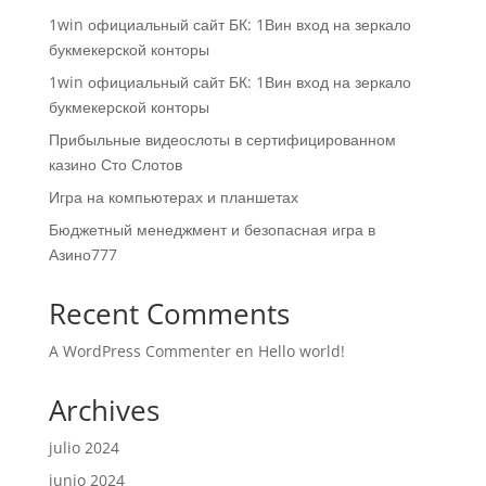
1win официальный сайт БК: 1Вин вход на зеркало
букмекерской конторы
1win официальный сайт БК: 1Вин вход на зеркало
букмекерской конторы
Прибыльные видеослоты в сертифицированном
казино Сто Слотов
Игра на компьютерах и планшетах
Бюджетный менеджмент и безопасная игра в
Азино777
Recent Comments
A WordPress Commenter
en
Hello world!
Archives
julio 2024
junio 2024