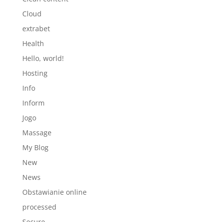
Cloud
extrabet
Health
Hello, world!
Hosting
Info
Inform
Jogo
Massage
My Blog
New
News
Obstawianie online
processed
Secure