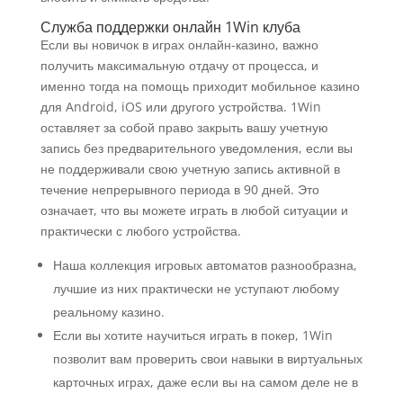
Служба поддержки онлайн 1Win клуба
Если вы новичок в играх онлайн-казино, важно
получить максимальную отдачу от процесса, и
именно тогда на помощь приходит мобильное казино
для Android, iOS или другого устройства. 1Win
оставляет за собой право закрыть вашу учетную
запись без предварительного уведомления, если вы
не поддерживали свою учетную запись активной в
течение непрерывного периода в 90 дней. Это
означает, что вы можете играть в любой ситуации и
практически с любого устройства.
Наша коллекция игровых автоматов разнообразна,
лучшие из них практически не уступают любому
реальному казино.
Если вы хотите научиться играть в покер, 1Win
позволит вам проверить свои навыки в виртуальных
карточных играх, даже если вы на самом деле не в