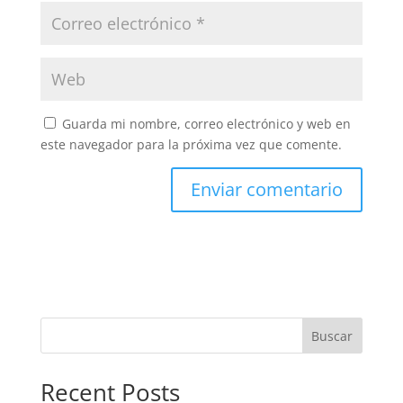
Guarda mi nombre, correo electrónico y web en
este navegador para la próxima vez que comente.
Buscar
Recent Posts