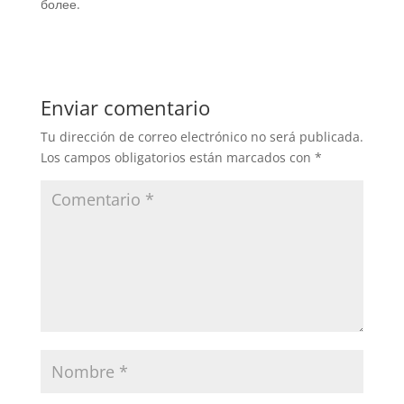
более.
Enviar comentario
Tu dirección de correo electrónico no será publicada.
Los campos obligatorios están marcados con
*