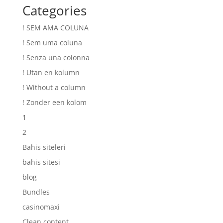
Categories
! SEM AMA COLUNA
! Sem uma coluna
! Senza una colonna
! Utan en kolumn
! Without a column
! Zonder een kolom
1
2
Bahis siteleri
bahis sitesi
blog
Bundles
casinomaxi
Clean content