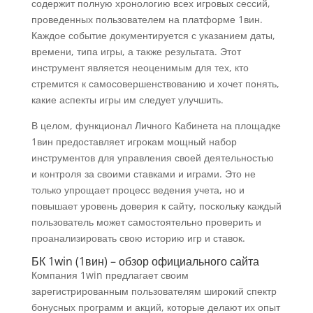
содержит полную хронологию всех игровых сессий,
проведенных пользователем на платформе 1вин.
Каждое событие документируется с указанием даты,
времени, типа игры, а также результата. Этот
инструмент является неоценимым для тех, кто
стремится к самосовершенствованию и хочет понять,
какие аспекты игры им следует улучшить.
В целом, функционал Личного Кабинета на площадке
1вин предоставляет игрокам мощный набор
инструментов для управления своей деятельностью
и контроля за своими ставками и играми. Это не
только упрощает процесс ведения учета, но и
повышает уровень доверия к сайту, поскольку каждый
пользователь может самостоятельно проверить и
проанализировать свою историю игр и ставок.
БК 1win (1вин) – обзор официального сайта
Компания 1win предлагает своим
зарегистрированным пользователям широкий спектр
бонусных программ и акций, которые делают их опыт