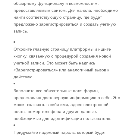
обширному функционалу и возможностям,
предоставляемым сайтом. Для начала, необходимо
найти соответствующую страницу, где будет
предложено зарегистрироваться и создать учетную
запись.
Откройте главную страницу платформы и ищите
кнопку, связанную с процедурой создания новой
учетной записи. Это может быть надпись
«Зарегистрироваться» или аналогичный вызов к
действию.
Заполните все обязательные поля формы,
предоставляя достоверную информацию о себе. Это
может включать в себя имя, адрес электронной
почты, номер телефона и другие данные,
необходимые для идентификации пользователя.
Придумайте надежный пароль, который будет