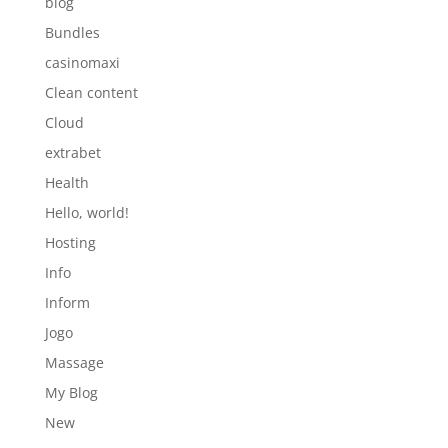
blog
Bundles
casinomaxi
Clean content
Cloud
extrabet
Health
Hello, world!
Hosting
Info
Inform
Jogo
Massage
My Blog
New