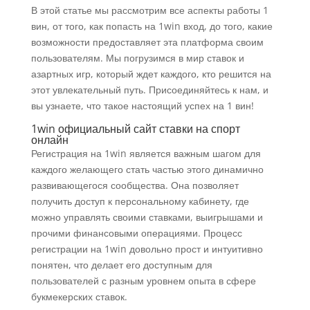
В этой статье мы рассмотрим все аспекты работы 1
вин, от того, как попасть на 1win вход, до того, какие
возможности предоставляет эта платформа своим
пользователям. Мы погрузимся в мир ставок и
азартных игр, который ждет каждого, кто решится на
этот увлекательный путь. Присоединяйтесь к нам, и
вы узнаете, что такое настоящий успех на 1 вин!
1win официальный сайт ставки на спорт
онлайн
Регистрация на 1win является важным шагом для
каждого желающего стать частью этого динамично
развивающегося сообщества. Она позволяет
получить доступ к персональному кабинету, где
можно управлять своими ставками, выигрышами и
прочими финансовыми операциями. Процесс
регистрации на 1win довольно прост и интуитивно
понятен, что делает его доступным для
пользователей с разным уровнем опыта в сфере
букмекерских ставок.