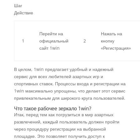
Шаг
Действие
Перейти на
Нажать на
1
официальный
2
кнопку
сайт 1win
«Регистрация»
В целом, 1win предлагает удобный и надежный
сервис для всех любителей азартных игр и
спортивных ставок. Процессы входа и регистрации на
1win максимально упрощены, что делает этот сервис
привлекательным для широкого круга пользователей.
Что такое рабочее зеркало 1win?
Итак, перед тем как погрузиться в мир азартных
развлечений, каждый пользователь должен пройти
через процедуру регистрации на выбранной
площадке. Это позволяет получить доступ к