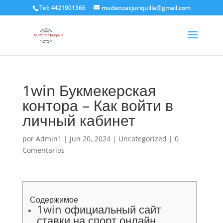
Tel: 4421901366
mudanzasjuriquilla@gmail.com
1win Букмекерская
контора – Как войти в
личный кабинет
por
Admin1
|
Jun 20, 2024
|
Uncategorized
|
0
Comentarios
Содержимое
1win официальный сайт
ставки на спорт онлайн