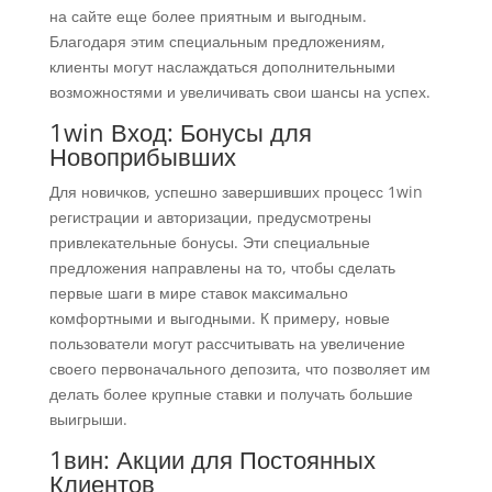
на сайте еще более приятным и выгодным.
Благодаря этим специальным предложениям,
клиенты могут наслаждаться дополнительными
возможностями и увеличивать свои шансы на успех.
1win Вход: Бонусы для
Новоприбывших
Для новичков, успешно завершивших процесс 1win
регистрации и авторизации, предусмотрены
привлекательные бонусы. Эти специальные
предложения направлены на то, чтобы сделать
первые шаги в мире ставок максимально
комфортными и выгодными. К примеру, новые
пользователи могут рассчитывать на увеличение
своего первоначального депозита, что позволяет им
делать более крупные ставки и получать большие
выигрыши.
1вин: Акции для Постоянных
Клиентов