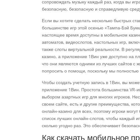
сопровождать музыку каждый раз, когда вы игра
безопасную, безопасную и справедливую среду
Если вы хотите сделать несколько быстрых ста
большинстве игр этой осенью «Тампа-Бэй Букк
настоящее время доступны в мобильном казино
автоматов, видеослотов, настольных игр, включа
также слоты виртуальной реальности. В регуля
казино, а приложение 1Вин уже доступно на пл
что они являются одними из лучших сайтов с 
попросить о помощи, поскольку мы полностью
Чтобы создать учетную запись в 1Вин, вы може
приложение 1Вин. Простота большинства VR-и
выбором азартных игр для многих игроков. Не
своем сайте, есть и другие преимущества, ко
онлайн-казино для всех, поэтому игроки могут 
список лучших онлайн-слотов, чтобы каждый иг
сколько угодно раз. Это обеспечивает безопа
Как скачать мобильное п