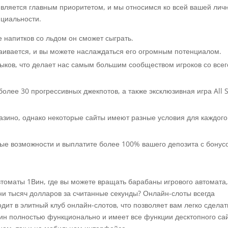
вляется главным приоритетом, и мы относимся ко всей вашей лич
циальности.
 напитков со льдом он сможет сыграть.
аивается, и вы можете наслаждаться его огромным потенциалом.
ыков, что делает нас самым большим сообществом игроков со всег
более 30 прогрессивных джекпотов, а также эксклюзивная игра All S
казино, однако некоторые сайты имеют разные условия для каждого
вые возможности и выплатите более 100% вашего депозита с бонус
втоматы 1Вин, где вы можете вращать барабаны игрового автомата
ни тысяч долларов за считанные секунды? Онлайн-слоты всегда
дит в элитный клуб онлайн-слотов, что позволяет вам легко сделат
ин полностью функционально и имеет все функции десктопного сай