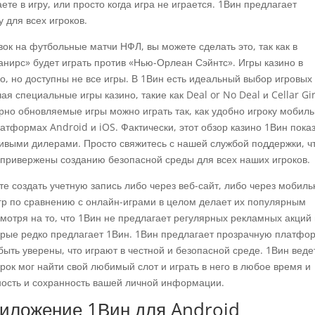
ете в игру, или просто когда игра не играется. 1Вин предлагает
 для всех игроков.
вок на футбольные матчи НФЛ, вы можете сделать это, так как в
анирс» будет играть против «Нью-Орлеан Сэйнтс». Игры казино в
, но доступны не все игры. В 1Вин есть идеальный выбор игровых
я специальные игры казино, такие как Deal or No Deal и Cellar Gir
рно обновляемые игры можно играть так, как удобно игроку мобиль
атформах Android и iOS. Фактически, этот обзор казино 1Вин пока
живыми дилерами. Просто свяжитесь с нашей службой поддержки, ч
 привержены созданию безопасной среды для всех наших игроков.
те создать учетную запись либо через веб-сайт, либо через мобил
гр по сравнению с онлайн-играми в целом делает их популярным
смотря на то, что 1Вин не предлагает регулярных рекламных акций
торые редко предлагает 1Вин. 1Вин предлагает прозрачную платфо
быть уверены, что играют в честной и безопасной среде. 1Вин веде
рок мог найти свой любимый слот и играть в него в любое время и
сность и сохранность вашей личной информации.
риложение 1Вин для Android