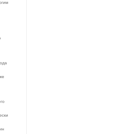
огим
ю
года
аже
его
ески
ин