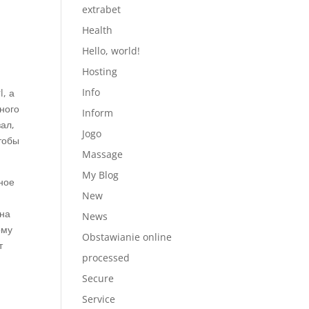
extrabet
Health
Hello, world!
Hosting
Info
l, а
ного
Inform
зал,
Jogo
тобы
Massage
My Blog
ьное
New
 на
News
рму
Obstawianie online
т
processed
Secure
Service