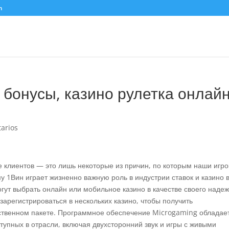
m
 бонусы, казино рулетка онлай
arios
 клиентов — это лишь некоторые из причин, по которым наши игро
у 1Вин играет жизненно важную роль в индустрии ставок и казино 
гут выбрать онлайн или мобильное казино в качестве своего наде
арегистрироваться в нескольких казино, чтобы получить
тственном пакете. Программное обеспечение Microgaming обладае
упных в отрасли, включая двухсторонний звук и игры с живыми