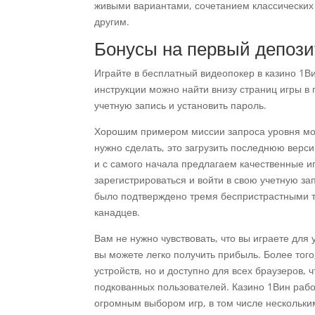
живыми вариантами, сочетанием классических
другим.
Бонусы на первый депози
Играйте в бесплатный видеопокер в казино 1Ви
инструкции можно найти внизу страниц игры в 
учетную запись и установить пароль.
Хорошим примером миссии запроса уровня мож
нужно сделать, это загрузить последнюю верс
и с самого начала предлагаем качественные иг
зарегистрироваться и войти в свою учетную за
было подтверждено тремя беспристрастными т
канадцев.
Вам не нужно чувствовать, что вы играете для у
вы можете легко получить прибыль. Более тог
устройств, но и доступно для всех браузеров,
подкованных пользователей. Казино 1Вин рабо
огромным выбором игр, в том числе нескольк