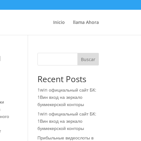
Inicio
llama Ahora
н
Buscar
Recent Posts
1win официальный сайт БК:
1Вин вход на зеркало
ки
букмекерской конторы
в
1win официальный сайт БК:
жного
1Вин вход на зеркало
букмекерской конторы
т
Прибыльные видеослоты в