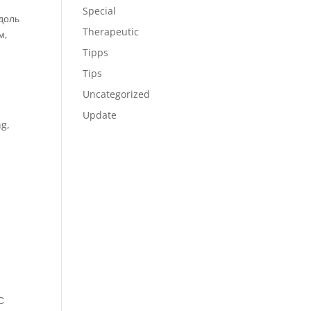
Special
доль
Therapeutic
м,
Tipps
Tips
Uncategorized
Update
ng,
С