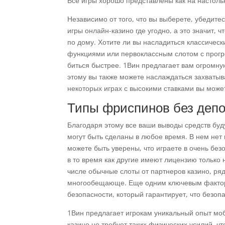
Все игры хорошо представлены как на настоль
Независимо от того, что вы выберете, убедитес
игры онлайн-казино где угодно, а это значит, 
по дому. Хотите ли вы насладиться классичес
функциями или первоклассным слотом с прогре
биться быстрее. 1Вин предлагает вам огромну
этому вы также можете наслаждаться захваты
некоторых играх с высокими ставками вы може
Типы фриспинов без депо
Благодаря этому все ваши выводы средств буд
могут быть сделаны в любое время. В нем нет
можете быть уверены, что играете в очень бе
в то время как другие имеют лицензию только 
числе обычные слоты от партнеров казино, ряд
многообещающе. Еще одним ключевым фактор
безопасности, который гарантирует, что безоп
1Вин предлагает игрокам уникальный опыт моб
казино не требует таких физических усилий, ч