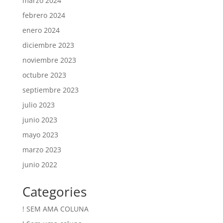
marzo 2024
febrero 2024
enero 2024
diciembre 2023
noviembre 2023
octubre 2023
septiembre 2023
julio 2023
junio 2023
mayo 2023
marzo 2023
junio 2022
Categories
! SEM AMA COLUNA