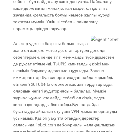
себеп – бұл пайдалану кэшіндегі үзіліс. Пайдалану
кэшінде жеткілікті жинақталған кезде, ол қалыпты
жағдайда қозғалыста болуы немесе жалпы жүруді
тоқтатуы мүмкін.
Үшінші себеп – пайдалану
параметрлеріндегі ақаулар.
Ал егер үдеткіш бақытты болып шықса
және ол жеңіске жетсе де, оған әртүрлі дәлелді
себептермен, кейде тіпті мән-жайды түсіндірместен
де рұқсат етілмейді. TsUPIS капиталдың кірісі мен
шешімін бақылау идеясымен құрылды. Заңсыз
иммигранттар бұл синергетикадан пайда көрмейді,
өйткені YouTube блогерлері жас жігіттерді тартады,
олардың негізгі аудиториясы – балалар. Мүмкін
журнал жұмыс істемейді, себебі ол сіздің елден
келген қонақтарды блоктайды.Бұл жағдайда
бұғаттауды айналып өту үшін VPN қызметін орнатуды
ұсынамыз. Қазіргі уақытта отандық деректер
саласында 1xbet.com веб-журналы жалаңаштықсыз
жұмыс істейді және жеке сәтсіздіктер болуы мүмкін.