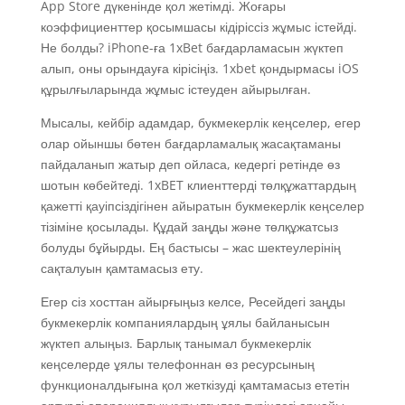
App Store дүкенінде қол жетімді. Жоғары
коэффициенттер қосымшасы кідіріссіз жұмыс істейді.
Не болды? iPhone-ға 1xBet бағдарламасын жүктеп
алып, оны орындауға кірісіңіз. 1xbet қондырмасы iOS
құрылғыларында жұмыс істеуден айырылған.
Мысалы, кейбір адамдар, букмекерлік кеңселер, егер
олар ойыншы бөтен бағдарламалық жасақтаманы
пайдаланып жатыр деп ойласа, кедергі ретінде өз
шотын көбейтеді. 1xBET клиенттерді төлқұжаттардың
қажетті қауіпсіздігінен айыратын букмекерлік кеңселер
тізіміне қосылады. Құдай заңды және төлқұжатсыз
болуды бұйырды. Ең бастысы – жас шектеулерінің
сақталуын қамтамасыз ету.
Егер сіз хосттан айырғыңыз келсе, Ресейдегі заңды
букмекерлік компаниялардың ұялы байланысын
жүктеп алыңыз. Барлық танымал букмекерлік
кеңселерде ұялы телефоннан өз ресурсының
функционалдығына қол жеткізуді қамтамасыз ететін