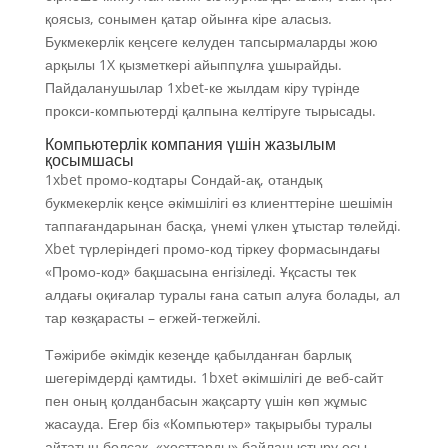
қоясыз, сонымен қатар ойынға кіре аласыз.
Букмекерлік кеңсеге келуден тапсырмаларды жою
арқылы 1X қызметкері айыппұлға ұшырайды.
Пайдаланушылар 1xbet-ке жылдам кіру түрінде
прокси-компьютерді қалпына келтіруге тырысады.
Компьютерлік компания үшін жазылым
қосымшасы
1xbet промо-кодтары Сондай-ақ, отандық
букмекерлік кеңсе әкімшілігі өз клиенттеріне шешімін
таппағандарынан басқа, үнемі үлкен ұтыстар төлейді.
Xbet түрлеріндегі промо-код тіркеу формасындағы
«Промо-код» бақшасына енгізіледі. Ұқсасты тек
алдағы оқиғалар туралы ғана сатып алуға болады, ал
тар көзқарасты – егжей-тегжейлі.
Тәжірибе әкімдік кезеңде қабылданған барлық
шегерімдерді қамтиды. 1bxet әкімшілігі де веб-сайт
пен оның қолданбасын жақсарту үшін көп жұмыс
жасауда. Егер біз «Компьютер» тақырыбы туралы
айтатын болсақ, «хосттарды» байланыстыру осы