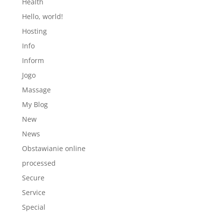
Health
Hello, world!
Hosting
Info
Inform
Jogo
Massage
My Blog
New
News
Obstawianie online
processed
Secure
Service
Special