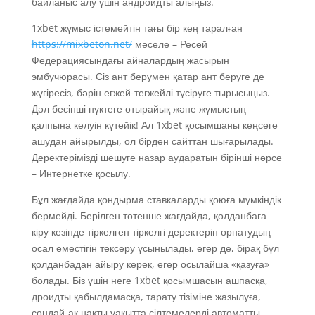
байланыс алу үшін андроидты алыңыз.
1xbet жұмыс істемейтін тағы бір кең таралған
https://mixbeton.net/
мәселе – Ресей
Федерациясындағы айналардың жасырын
эмбучюрасы. Сіз ант берумен қатар ант беруге де
жүгіресіз, бәрін егжей-тегжейлі түсіруге тырысыңыз.
Дәл бесінші нүктеге отырайық және жұмыстың
қалпына келуін күтейік! Ал 1xbet қосымшаны кеңсеге
ашудан айырылды, ол бірден сайттан шығарылады.
Деректерімізді шешуге назар аударатын бірінші нәрсе
– Интернетке қосылу.
Бұл жағдайда қондырма ставкаларды қоюға мүмкіндік
бермейді. Берілген төтенше жағдайда, қолданбаға
кіру кезінде тіркелген тіркелгі деректерін орнатудың
осал еместігін тексеру ұсынылады, егер де, бірақ бұл
қолданбадан айыру керек, егер осылайша «қазуға»
болады. Біз үшін неге 1xbet қосымшасын ашпасқа,
дроидты қабылдамасқа, тарату тізіміне жазылуға,
сондай-ақ нақты уақытта сілтемелерді автоматты