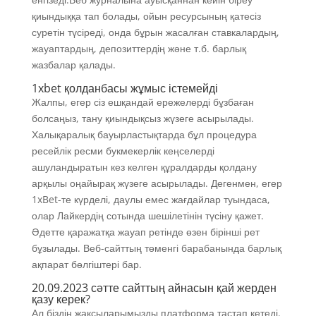
қиындыққа тап болады, ойын ресурсының қатесіз
суретін түсіреді, онда бұрын жасалған ставкалардың,
жауаптардың, депозиттердің және т.б. барлық
жазбалар қалады.
1xbet қолданбасы жұмыс істемейді
Жалпы, егер сіз ешқандай ережелерді бұзбаған
болсаңыз, тану қиындықсыз жүзеге асырылады.
Халықаралық бауырластықтарда бұл процедура
ресейлік ресми букмекерлік кеңселерді
ашуландыратын кез келген құралдарды қолдану
арқылы оңайырақ жүзеге асырылады. Дегенмен, егер
1xBet-те күрделі, даулы емес жағдайлар туындаса,
олар Лайкердің сотында шешілетінін түсіну қажет.
Әдетте қаражатқа жауап ретінде өзен бірінші рет
бұзылады. Веб-сайттың төменгі барабанында барлық
ақпарат бөлгіштері бар.
20.09.2023 сәтте сайттың айнасын қай жерден
қазу керек?
Ал біздің жақсыларымызды платформа тастап кетеді.