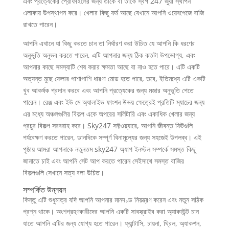
এবং প্রত্যেকের প্রোফাইলের জন্য তাকে বা তাকে স্বর্গ 247 জুয়া স্থাপন
এলাকায় উপস্থাপন করে। খেলার কিছু ফর্ম আছে যেখানে আপনি ওয়েবপেজে বাজি
রাখতে পারেন।
আপনি এখানে যা কিছু করতে চান তা নির্ধারণ করা উচিত যে আপনি কি ধরণের
অনুভূতি অনুভব করতে পারেন, এটি আপনার জন্য ঠিক কতটা উপভোগ্য, এবং
আপনার কাছে সমস্যাটি শেষ করার ক্ষমতা আছে বা নাও হতে পারে। এটি একটি
অত্যন্ত মুছে ফেলার পাশাপাশি ধারণা মোড হতে পারে, তবে, ইতিমধ্যে এটি একটি
খুব আকর্ষক প্রদান করবে এবং আপনি প্রত্যেকের জন্য মজার অনুভূতি পেতে
পারেন। রেঞ্জ এবং ইউ মে অ্যালাইভ ফাংশন উভয় ক্ষেত্রেই প্রতিটি ম্যাচের জন্য
এর মধ্যে অঞ্চলগুলির বিকল্প একে অপরের সলিটারি এবং একাধিক খেলার জন্য
প্রচুর বিকল্প সরবরাহ করে। Sky247 সফ্টওয়্যারে, আপনি জীবন্ত ফিটগুলি
পর্যবেক্ষণ করতে পারেন, ডানদিকে সম্পূর্ণ বিনামূল্যের জন্য সহজেই উপলব্ধ। এই
পৃষ্ঠায় আমরা আপনাকে নতুনতম sky247 অ্যাপ ইনস্টল সম্পর্কে সমস্ত কিছু
জানাতে চাই এবং আপনি সেট আপ করতে পারেন সেইসাথে সমস্ত বাজির
বিকল্পগুলি সেখানে সত্য বলা উচিত।
সম্পর্কিত উন্নয়ন
কিন্তু এটি শুধুমাত্র যদি আপনি আপনার মানদণ্ড নিয়ন্ত্রণ করেন এবং নতুন সঠিক
প্রশ্ন থাকে। অংশগ্রহণকারীদের আপনি একটি সাবস্ক্রাইব করা অ্যাকাউন্ট চান
যাতে আপনি এটির জন্য যোগ্য হতে পারেন। ফ্যান্টাসি, চায়না, থ্রিল, অ্যাকশন,