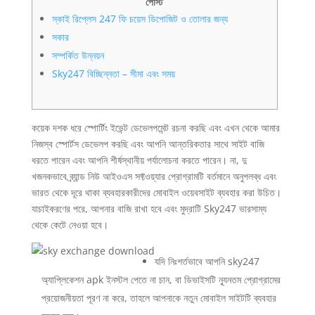
পোস্ট
স্কাই রিপ্লেস 247 ফি চয়েস ডিপোজিট ও তোলার জন্য
সকার
সম্পর্কিত উন্নয়ন
Sky247 বিচ্ছিন্নতা – সীমা এবং সময়
কয়েক দশক ধরে স্পোর্টিং ইভেন্ট ডেভেলপমেন্ট রচনা করছি এবং এখন থেকে আমার
নিজস্ব স্পোর্টস ডেভেলপ করছি এবং আপনি আন্তরিকতার সাথে সাইট বাজি
ধরতে পারেন এবং আপনি শীর্ষস্থানীয় পর্যালোচনা করতে পারেন। না, দু
ঃখজনকভাবে ব্র্যান্ড নিউ আইওএস সফ্টওয়্যার প্রোগ্রামটি বর্তমানে অনুপলব্ধ এবং
ভারত থেকে দূরে থাকা ব্যবহারকারীদের মোবাইল ওয়েবসাইট ব্যবহার করা উচিত।
যাচাইকরণের পরে, আপনার বাজি রাখা হবে এবং মুদ্রাটি Sky247 ভারসাম্য
থেকে কেটে নেওয়া হবে।
যদি নিঃশর্তভাবে আপনি sky247
অ্যাপ্লিকেশন apk ইনস্টল পেতে না চান, বা ডিভাইসটি ন্যূনতম প্রোগ্রামের
প্রয়োজনীয়তা পূরণ না করে, তাহলে আপনাকে নতুন মোবাইল সাইটটি ব্যবহার