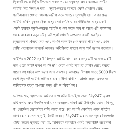
ক্রিকেট থেকে নিখুঁত উপভোগ করতে পারেন শুধুমাত্র এয়ার এক্সচেঞ্জ লগইন
আইডি দিয়ে নিবন্ধন করে। স্কাইএক্সচেঞ্জ আসলে একটি স্পোর্টস গেমিং
প্রতিস্থাপন যেখানে ব্যবহারকারীরা একে অপরের মুখোমুখি হয়। এয়ার চেঞ্জ
আইডি মার্কিন যুক্তরাষ্ট্রের মধ্যে সেরা গেমিং ওয়েবসাইটগুলির মধ্যে একটি।
একটি দুর্দান্ত স্কাইএক্সচেঞ্জ আইডি কখনই হতাশ হবে না কারণ এটি সম্ভাবনা
থেকে একেবারে নতুন ভল্ট। এই প্ল্যাটফর্মগুলি আপনাকে একটি জনপ্রিয়
ক্রিয়াকলাপ খেলতে দেবে এবং আপনি অনলাইন গেম করতে পারেন এবং এখন
গেমিং ওয়েবপেজ সম্পর্কে আপনার অতিরিক্ত সময়ের জন্য অর্থ প্রদান করেছেন।
আইপিএল 2022 স্কাই রিপ্লেস আইডি ধারণ করার জন্য এটি আসলে একটি
ভাল ওয়েব সাইট কারণ আপনি রুপি থেকে একটি স্বাগত বোনাস রেটিং করতে
পারেন৷ শুধু সাইন আপ করার জন্য একশত। আমাদের বিশ্বাস আছে 5000 টিরও
বেশি ক্রিকেট আইডি লাইনে রয়েছে। টাকা রাখা বা তোলার জন্য, একজনের
ব্যক্তিগত তথ্যে যাওয়ার জন্য এটি অপরিহার্য নয়।
দুর্ভাগ্যবশত, অ্যাপলের আইওএস মোবাইল ডিভাইসে তাজা Sky247 অ্যাপ
ডাউনলোড এবং ইনস্টল করা এখন অসম্ভব, কারণ এটি উপস্থিত হয়নি। কিন্তু
না, পোর্টেবল প্রোফাইল বাজি ধরতে পারে এবং আপনি মোবাইল ওয়েব সাইটের
সাথে কোন ঝামেলা ছাড়াই বিজয়ী হবেন। Sky247-এর সমস্ত জুয়ার বিকল্পগুলি
এটির ভিতরে ব্যবহার করা হয়, আপনাকে অনায়াসে একটি অ্যাকাউন্ট পরিচালনা
করতে, মুদ্রা জমা করতে, জুয়া খেলা শুরু করতে বা অনলাইন ক্যাসিনো গেমের