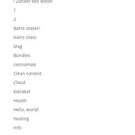
! Zonder een kolom
1
2
Bahis siteleri
bahis sitesi
blog
Bundles
casinomaxi
Clean content
Cloud
extrabet
Health
Hello, world!
Hosting
Info