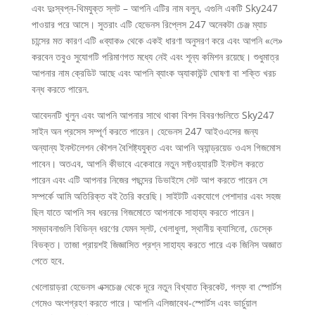
এবং দুঃস্বপ্ন-থিমযুক্ত স্লট – আপনি এটির নাম বলুন, এগুলি একটি Sky247
পাওয়ার পরে আসে। সুতরাং এটি হেভেনস রিপ্লেস 247 অনেকটা চেঞ্জ ম্যাচ
চান্সের মত কারণ এটি «ব্যাক» থেকে একই ধারণা অনুসরণ করে এবং আপনি «লে»
করবেন তবুও সুযোগটি পরিমাণগত মধ্যে নেই এবং শূন্য কমিশন রয়েছে। শুধুমাত্র
আপনার নাম ক্রেডিট আছে এবং আপনি ব্যাংক অ্যাকাউন্ট ঘোষণা বা শক্তি খরচ
বন্ধ করতে পারেন.
আবেদনটি খুলুন এবং আপনি আপনার সাথে থাকা বিশদ বিবরণগুলিতে Sky247
সাইন অন প্রসেস সম্পূর্ণ করতে পারেন। হেভেনস 247 আইওএসের জন্য
অন্যান্য ইনস্টলেশন কৌশল বৈশিষ্ট্যযুক্ত এবং আপনি অ্যান্ড্রয়েড ওএস গিজমোস
পাবেন। অতএব, আপনি কীভাবে একেবারে নতুন সফ্টওয়্যারটি ইনস্টল করতে
পারেন এবং এটি আপনার নিজের পছন্দের ডিভাইসে সেট আপ করতে পারেন সে
সম্পর্কে আমি অতিরিক্ত বই তৈরি করেছি। সাইটটি একযোগে পেশাদার এবং সহজ
ছিল যাতে আপনি সব ধরনের গিজমোতে আপনাকে সাহায্য করতে পারেন।
সম্ভাবনাগুলি বিভিন্ন ধরণের যেমন স্লট, খেলাধুলা, স্থানীয় ক্যাসিনো, ডেস্কে
বিভক্ত। তাজা প্রায়শই জিজ্ঞাসিত প্রশ্ন সাহায্য করতে পারে এক জিনিস অজ্ঞাত
পেতে হবে.
খেলোয়াড়রা হেভেনস এক্সচেঞ্জ থেকে দূরে নতুন বিখ্যাত ক্রিকেট, গল্ফ বা স্পোর্টস
গেমেও অংশগ্রহণ করতে পারে। আপনি এলিজাবেথ-স্পোর্টস এবং ভার্চুয়াল