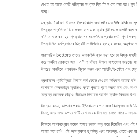
দেওয়া হয় যাতে একটি পরিষ্কার সংখ্যক ফ্রি স্পিন বের করা হয়। মূল 
হবে)।
এছাড়াও 1xbet উচ্চতর ইলেকট্রনিক ওয়ালেট যেমন WebMoney, S
উপযুক্ত পদ্ধতিতে বিয়ে করতে হবে এবং অ্যাকাউন্ট থেকে একটি বন্ধ
কমিশন সঙ্গে করা হয়. প্রত্যাহারের ধরনগুলিতে প্রধান ডেটা পূরণ করুন
উপস্থাপিত অর্থপ্রদানের চিত্রটি সংকীর্ণভাবে ব্যবহার করেন, অনুগ্রহ
পারস্পরিক bettors তাদের অ্যাকাউন্ট ব্লক করা হবে যে টাস্ক সম্মুখী
করে তহবিল ঢোকাতে হবে। এটি না ঘটলে, ঈশ্বর সাহায্যের কারণের সাথ
উপরের ডানদিকে «লগইন» ক্লিক করুন এবং আইডি/ই-মেইল এবং স্
প্রশাসনের প্রতিক্রিয়া হিসাবে অর্থ ফেরত দেওয়ার অধিকার রয়েছে যদি 
আপনাকে কেবলমাত্র অ্যাজিও-কন্টো পুনরায় পূরণ করতে হবে এবং আপনার
সম্ভাব্য ভিকেকে ছাড়াও সীমাগুলি নির্বাচিত আর্থিক অ্যালগরিদমের উপর
নিবন্ধন করুন, আপনার প্রথম ইউরোডলার পান এবং বিনামূল্যে বাজি নিন!
কিন্তু অন্য সময় অপারেশনটি বেশ কয়েক দিন ধরে চলতে পারে – সপ্তম 
কিভাবে আর্কানথ্রোপ কয়েক হাজার রুবেল বন্ধ করে দিয়েছিল এবং এই
আমরা মনে রাখি, এই আত্মপ্রকাশ ভূগর্ভস্থ এবং অবরুদ্ধ, পেতে এবং