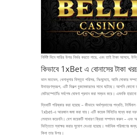
নির্দিষ্ট দিনে সারির উপর নির্ভর করতে পারে, এবং তাই টাকা আসবে, উদ
কিভাবে 1xBet এ বোনাসের টাকা খর
ভাল মতভেদ, খেলাধুলার বিস্তৃত পরিসর, নিঃসন্দেহে, আমি সোকার সম্পর
উদাহরণস্বরূপ, এটি বিকল্প বুকমেকারদের সাথে ঘটেছে। আপনি কোনো ত
মোটরস্পোর্টের সর্বশেষ ঘোষণা প্রদান করা সম্ভব করে। এমনকি হারানো
দ্বিধাটি পরিষ্কার করা হয়েছে – কীভাবে অর্থপ্রদানের পদ্ধতি, টার্মিনা
1xbet-এ আরজান জমা করা যায়। এটি কয়েক মিনিটের মধ্যে করা দরকা
লেনদেন করেননি। বেশ কয়েকটি সাধারণ ক্রিয়া সম্পাদন করুন – এবং আ
ভিত্তিতে স্বাক্ষর করার সুযোগ দেওয়া হয়েছে। সর্বাধিক পরিমাণের 
কিনা তার উপর।