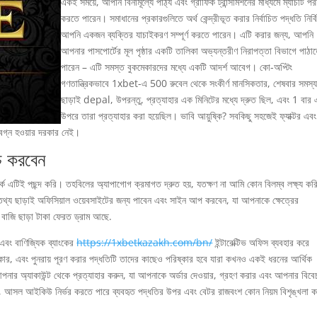
একই সময়ে, আপনি বিনামূল্যে পাঠ্য এবং গ্রাফিক ট্রান্সমিশনের মাধ্যমে ম্যাচটি পরী
করতে পারেন। সমাধানের প্রকারগুলিতে অর্থ কেন্দ্রীভূত করার নির্বাচিত পদ্ধতি নির্ব
আপনি একজন ব্যক্তির যাচাইকরণ সম্পূর্ণ করতে পারেন। এটি করার জন্য, আপনি
আপনার পাসপোর্টের মূল পৃষ্ঠার একটি তালিকা অভ্যন্তরীণ নিরাপত্তা বিভাগে পাঠা
পারেন – এটি সমস্ত বুকমেকারদের মধ্যে একটি আদর্শ আবেগ। কো-অপ্টিং
গণতান্ত্রিকভাবে 1xbet-এ 500 রুবেল থেকে সংকীর্ণ মানসিকতার, শেষবার সমস্য
ছাড়াই depal, উপরন্তু, প্রত্যাহার এক মিনিটের মধ্যে দ্রুত ছিল, এবং 1 বার
উপরে তারা প্রত্যাহার করা হয়েছিল। ভাবি আয়ুষ্কি? সবকিছু সহজেই ফ্যাক্টর এব
্বিগ্ন হওয়ার দরকার নেই।
চ করবেন
্কে এটিই পছন্দ করি। তহবিলের অ্যাপাগোগ ক্রমাগত দ্রুত হয়, যতক্ষণ না আমি কোন বিলম্ব লক্ষ্য কর
থ্য ছাড়াই অফিসিয়াল ওয়েবসাইটের জন্য পাবেন এবং সাইন আপ করবেন, যা আপনাকে ক্ষেত্রের
 বাজি ছাড়া টাকা ফেরত ড্রাম আছে.
ল এবং বাণিজ্যিক ব্যাংকের
https://1xbetkazakh.com/bn/
ইন্টারেক্টিভ অফিস ব্যবহার করে
র, এবং পুনরায় পূরণ করার পদ্ধতিটি তাদের কাছেও পরিষ্কার হবে যারা কখনও একই ধরনের আর্থিক
পনার অ্যাকাউন্ট থেকে প্রত্যাহার করুন, যা আপনাকে অর্ডার দেওয়ার, গ্রহণ করার এবং আপনার বিবে
জন্য, আসল আইকিউ নির্ভর করতে পারে ব্যবহৃত পদ্ধতির উপর এবং বেটর রাজবংশ কোন নিয়ম বিশৃঙ্খলা 