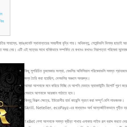
ীন
নিন
তির সাহায্যে, ব্যাঙ্কনোট স্থানান্তরের সময়সীমা বৃদ্ধি পায়। অধিকন্তু, পেমেন্টগুলি বিলম্ব ছাড়াই 
্ত সময় নেয়। এটি এই সত্যের সাথে ঘনিষ্ঠভাবে সম্পর্কিত যে কখনও কখনও নিরাপত্তা পরিষেবা সন্দে
কিছু সুপরিচিত বুকমেকার সংস্থা, যেগুলির অফিসিয়াল পরিষেবাগুলি সমস্ত গ্রাহকদ
জন্য তৈরি করা হয়েছিল, দেশগুলির অঞ্চলে অবরুদ্ধ।
আমরা আপনাকে মনে করিয়ে দিচ্ছি যে আপনি যেভাবে অ্যাকাউন্টিং রিপোর্ট পূরণ কর
সেভাবে আপনাকে আরজান পাঠাতে হবে।
কিন্তু বিকল্প ক্ষেত্রে, ইউরোপীয় হার্ড কারেন্সি গ্রহণ করা সম্পূর্ণ বেশি লাভজনক।
Skrill, Neteller, ecoPayz-এর মাধ্যমেও অর্থ আন্তর্জাতিকভাবে গৃহীত হয
1xBet পেশা আপনাকে সমস্ত ক্রীড়া শাখায় এলাকায় লাইভ গল্প বরাদ্দ করতে দেয