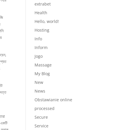
extrabet
Health
াজি
Hello, world!
ি
Hosting
পনি
ার
Info
Inform
করেন,
Jogo
ৃশ্যত
Massage
ং
My Blog
New
োট
News
রদত্ত
Obstawianie online
processed
।
তারা
Secure
ি একটি
Service
এ অবাক