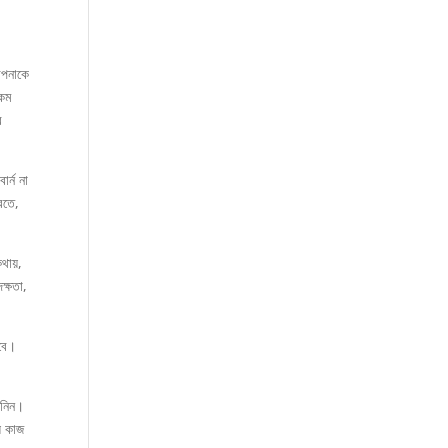
আপনাকে
 কম
ে
র্ন না
রতে,
থায়,
ক্ষতা,
হবে।
 নিন।
ে কাজ