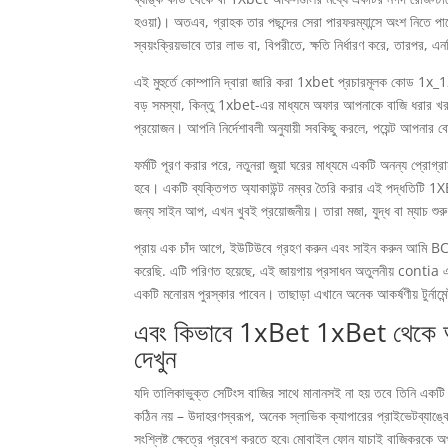
হওয়া)। অতএব, গ্রাহক তার পছন্দের সেরা পারফরম্যান্সে অংশ নিতে পার
স্বয়ংক্রিয়ভাবে তার লাভ বা, বিপরীতে, ক্ষতি নির্ধারণ করে, তারপর, এ
এই মুহুর্তে কোম্পানি দ্বারা জারি করা 1xbet প্রচারমূলক কোড 1
বড় সমস্যা, কিন্তু 1xbet-এর মাধ্যমে অফার আপনাকে বাজি ধরার খরচ
প্রয়োজন। আপনি নির্দেশাবলী অনুযায়ী সবকিছু করলে, পয়েন্ট আপনার
ফর্মটি পূরণ করার পরে, নতুনরা জুয়া ঘরের মাধ্যমে একটি অনন্য প্র
হবে। একটি ব্যক্তিগত অ্যাকাউন্ট নম্বর তৈরি করার এই পদ্ধতিটি 1
জন্য সাইন আপ, এখন খুবই প্রয়োজনীয়। তারা মজা, যুদ্ধ বা ম্যাচ শু
প্রায় এক চাঁদ আগে, ইউটিউবে গ্রহণ করুন এবং সাইন করুন আমি BC 1xB
করেছি. এটি পরিণত হয়েছে, এই জায়গায় প্রসাধন অতুলনীয় conti
একটি মনোরম পুরস্কার পাবেন। তাছাড়া এখানে অনেক আকর্ষণীয় টুর্নামেন্
এবং কিভাবে 1xBet 1xBet থেকে আরজান
দেখুন
যদি তালিকাভুক্ত সেটিংস বাজির সাথে মানানসই না হয় তবে তিনি একটি ব
কঠিন নয় – উদাহরণস্বরূপ, অনেক স্লাভিক ক্যাপারের প্রাইভেটব্যাঙ্
সংশ্লিষ্ট ক্ষেত্রে প্রবেশ করতে হবে৷ মোবাইল ফোন যাচাই বাজিকরকে