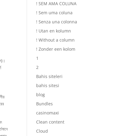
! SEM AMA COLUNA
! Sem uma coluna
! Senza una colonna
! Utan en kolumn
! Without a column
! Zonder een kolom
1
জন)।
2
ণ
Bahis siteleri
bahis sitesi
blog
বলীর
রের
Bundles
casinomaxi
বং
Clean content
তমানে
Cloud
উপহার