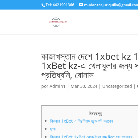
Tel: 4421901366
mudanzasjuriquilla@gmail.co
কাজাখস্তান দেশে 1xbet kz 1x
1xBet kz-এ খেলাধুলার জন্য সা
প্রতিধ্বনি, বোনাস
por
Admin1
|
Mar 30, 2024
|
Uncategorized
|
বিষয়বস্তু
কিভাবে 1xBet এ প্রিমিয়াম ফান্ড শুট করবেন
ছাড়
কিভাবে 1xBet 1xBet থেকে টাকা বাদ দিতে হয়: আপনার