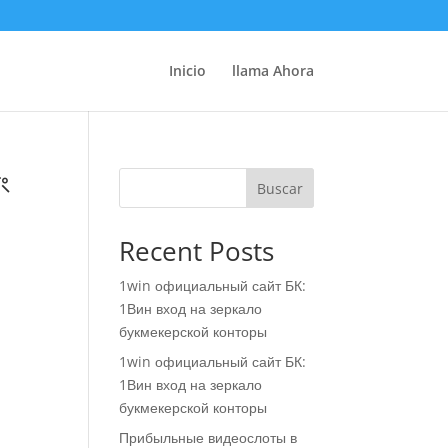
Inicio
llama Ahora
ং
Buscar
Recent Posts
1win официальный сайт БК:
1Вин вход на зеркало
букмекерской конторы
1win официальный сайт БК:
1Вин вход на зеркало
букмекерской конторы
Прибыльные видеослоты в