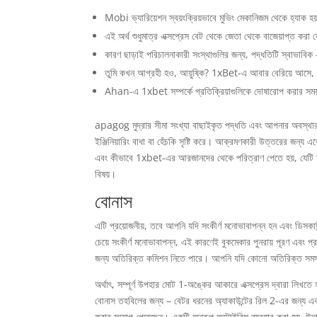
Mobi ভ্যারিয়েশন স্বয়ংক্রিয়ভাবে মুভিং মেকানিজম থেকে হ্যাক হ
এই অর্থ শুধুমাত্র এক্সপ্রেস বেট থেকে জেতা থেকে বাজেয়াপ্ত করা 
কারণ ছাড়াই পরিচালনাকারী সংস্থাগুলির জন্য, পদ্ধতিটি স্বাভাব
তুমি কখন আগ্রহী হও, আয়ুষ্কি? 1xBet-এ আবার বেরিয়ে আসে, আস
Ahan-এ 1xbet সম্পর্কে প্রতিক্রিয়াগুলিকে দোষারোপ করার সময়
apagog মুদ্রার সীমা সংখ্যা বাছাইকৃত পদ্ধতি এবং আপনার অবস্থার উপ
ইঞ্জিনিয়ারিং বাধা বা হেঁচকি সৃষ্টি করে। আক্রমণকারী উত্তরের জন্য 
এবং কীভাবে 1xbet-এর আরজানদের থেকে পরিত্রাণ পেতে হয়, যেটি আম
বিষয়।
বোনাস
এটি প্রয়োজনীয়, তবে আপনি যদি সংকীর্ণ মনোভাবাপন্ন হন এবং ডিসকাউ
চেয়ে সংকীর্ণ মনোভাবাপন্ন, এই কারণেই বুকমেকার পুনরায় পূরণ এবং প্
জন্য অতিরিক্ত কমিশন নিতে পারে। আপনি যদি কোনো অতিরিক্ত সমস্যা ব
অর্থাৎ, সম্পূর্ণ উপহার মোট 1-অঙ্কের আকারে এক্সপ্রেস দ্বারা লিখত
বোনাস তহবিলের জন্য – বেটর ধরনের অ্যাকাউন্টের রিল 2-এর জন্য এক
করার সুযোগ পেয়েছেন। একটি অনুরূপ অটোইরিস ব্যবহার করা হয়, উদ