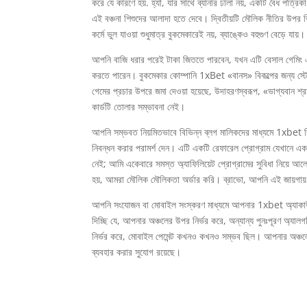
করে যে কারণে হয়. হ্যাঁ, যার সাথে ব্যানার ঢালা নয়, একটি বৈধ পত
এই বঞ্চনা শিশুদের আলাদা হতে দেবে। দ্বিতীয়টি মৌলিক নীতির উপর ভ
কর্মে ভুল যাওয়া শুধুমাত্র বুকমেকারেই নয়, ব্যাঙ্কেও বহুগুণ বেড়ে যায়।
আপনি বাজি ধরার পরেই টাকা জিততে পারবেন, যখন এটি বেসাল গেমিং এজ
করতে পারেন। বুকমেকার কোম্পানি 1xBet «বানস» বিকল্পের জন্য স্টেট মা
গেমের প্রচার উপরে জমা দেওয়া হয়েছে, উদাহরণস্বরূপ, «ভাগ্যবান
কার্ডটি তোলার সম্ভাবনা নেই।
আপনি সম্ভবত নিয়মিতভাবে বিভিন্ন ব্লগ মালিকদের মাধ্যমে 1xbet ব
নিবন্ধন করার পরামর্শ দেন। এটি একটি রেফারেল প্রোগ্রাম যেখানে এক
নেই; আমি একেবারে সমস্ত অ্যাফিলিয়েট প্রোগ্রামের সুবিধা নিয়ে আ
হয়, আমরা মৌলিক মৌলিকতা অর্ডার করি। ব্রাভো, আপনি এই জায়গা
আপনি সংযোজন বা মোবাইল সংস্করণ মাধ্যমে আপনার 1xbet অ্যাকাউ
দিচ্ছি যে, আপনার অঞ্চলের উপর নির্ভর করে, অন্যান্য পুনঃপূরণ অ্যাল
নির্ভর করে, মোবাইল পেমেন্ট কখনও কখনও সম্ভব ছিল। আপনার অঞ্
ব্যবহার করার সুযোগ রয়েছে।