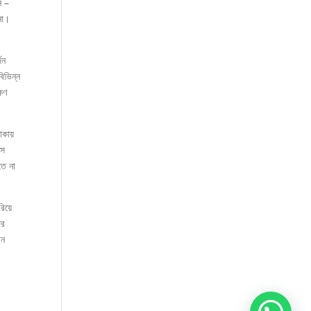
ন –
না।
জন
বিভিন্ন
্ষণ
াকায়
িস
তে না
িয়ে
পর
োন