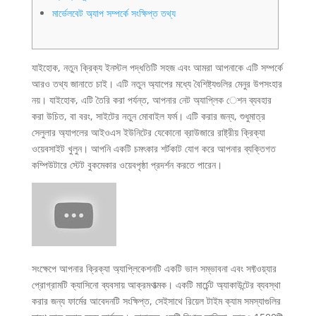
মার্ভেলবেট অ্যাপ সম্পর্কে সংক্ষিপ্ত তথ্য
যাইহোক, নতুন ক্রিক্য ইনস্টল পদ্ধতিটি সহজ এবং আমরা আপনাকে এটি সম্পর্কে
আরও তথ্য জানাতে চাই। এটি নতুন অ্যাপের মধ্যে বৈশিষ্ট্যগুলির মেনুর উপসংহার
নয়। যাইহোক, এটি তৈরি করা পর্যন্ত, আপনার নেট অ্যাপ্লিক
েশন ব্যবহার
করা উচিত, বা বরং, সাইটের নতুন মোবাইল ফর্ম। এটি করার জন্য, শুধুমাত্র
সেলুলার অ্যাপলের আইওএস ইউনিটের যেকোনো ব্রাউজারে রাষ্ট্রীয় ক্রিক্যা
ওয়েবসাইট খুলুন। আপনি একটি চমৎকার শর্টকাট যোগ করে আপনার ব্যক্তিগত
কম্পিউটারে স্টেট বুকমেকার ওয়েবপৃষ্ঠা প্রদর্শন করতে পারেন।
সংক্ষেপে আপনার ক্রিক্যা অ্যাপ্লিকেশনটি একটি ভাল সম্ভাবনা এবং সফ্টওয়্যার
প্রোগ্রামটি ক্যাসিনো ব্যবসায় আক্রমণাত্মক। একটি মার্চেন্ট অ্যাকাউন্টের ব্যবস্থা
করার জন্য ফার্মের আবেদনটি সংক্ষিপ্ত, সেইসাথে রিয়েল টাইম ক্যাম সমস্যাগুলির