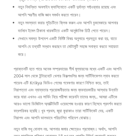
নতুন নিবন্ধিত অনলাইন ক্যাসিনোতে একটি দুর্দান্ত সফ্টওয়্যার রয়েছে এবং
আপনি স্মরণীয় বাজি জ্ঞান সমর্থন করতে পারেন।
নতুন সদস্যতা করার সুইচটিতে ক্লিক করুন এবং আপনি বুকমেকারে আপনার
বর্তমান ইমেল ঠিকানা ধারকটিতে একটি আনুষ্ঠানিক চিঠি পেতে পারেন।
সেখানে সমস্ত উপদেশ একটি নির্দিষ্ট বিষয় অনুসারে প্রস্তুত করা হয়, যাতে
আপনি যে তথ্যটি সন্ধান করছেন তা মোটামুটি সহজে সনাক্ত করতে সহায়তা
করে।
প্রাক্তনটি হতে পারে অনেক সম্প্রদায়ের শীর্ষ মূল্যায়নের মধ্যে একটি এবং আপনি
2004 সাল থেকে ইন্টারনেটে খেলার বিকল্পগুলির জন্য সার্টিফিকেশন ল্যাব করতে
পারেন৷ এটি Krikya ভিডিও গেমের গবেষণার কারণে নিশ্চিত করে, তাই
নিরাপত্তা এবং ন্যায্যতার প্রয়োজনীয়তার জন্য ব্যবহারকারীর আস্থার উন্নতি
করে৷ যারা এখনও এর সার্ভিং নিয়ে পরীক্ষা করেননি তাদের জন্য,, আমরা এটিকে
আরও ভালো ডিজিটাল অ্যাক্টিভিটি ওয়েবপেজ হওয়ার কারণ হিসেবে প্রদর্শন করতে
বদ্ধপরিকর হয়েছি। খুব প্রথম, জুয়া কুরাকাও তারা সার্টিফিকেট দেয়, একটি
নিরাপদ এবং আপনি ভালভাবে পরিচালিত পরিবেশ বোঝায়।
নতুন বাজি শুধু বোনাস নয়, আপনার জমার ক্ষেত্রেও প্রযোজ্য। অর্থাৎ, আপনি
নতুন সামগ্রিক পরিমাণ বোনাসের 18 গুণ দূরে প্লেয়িং রিটার্ন জেনারেট করবেন