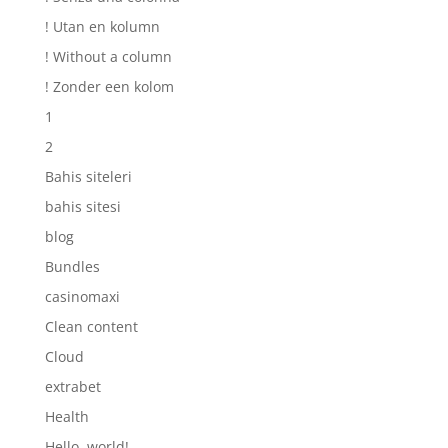
! Utan en kolumn
! Without a column
! Zonder een kolom
1
2
Bahis siteleri
bahis sitesi
blog
Bundles
casinomaxi
Clean content
Cloud
extrabet
Health
Hello, world!