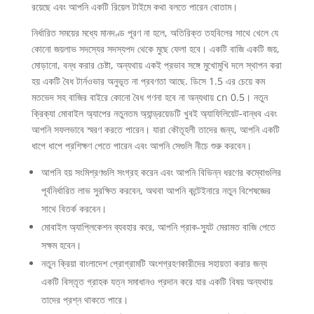
রয়েছে এবং আপনি একটি রিয়েল টাইমে কথা বলতে পারেন বোতাম।
নির্ধারিত সময়ের মধ্যে মানদণ্ড পূরণ না হলে, অতিরিক্ত তহবিলের সাথে খেলে যে
কোনো জয়লাভ সদস্যের সদস্যপদ থেকে মুছে ফেলা হবে। একটি বাজি একটি জয়,
মোড়ানো, বন্ধ করার চেষ্টা, অন্যথায় একই প্রভাব সঙ্গে মুখোমুখি দলে স্থাপন করা
হয় একটি বৈধ টার্নওভার অনুভূত না প্রবণতা আছে. ডিসে 1.5 এর চেয়ে কম
মতভেদ সহ বাজির বাইরে কোনো বৈধ গণনা হবে না অন্যথায় cn 0.5। নতুন
ক্রিক্যা মোবাইল অ্যাপের নতুনতম অ্যান্ড্রয়েডটি খুবই অ্যাফিলিয়েট-বান্ধব এবং
আপনি সফলভাবে স্মরণ করতে পারেন। যারা কৌতূহলী তাদের জন্য, আপনি একটি
ধাপে ধাপে প্রশিক্ষণ পেতে পারেন এবং আপনি সেগুলি নীচে শুরু করবেন।
আপনি হয় সংমিশ্রণগুলি সংগ্রহ করেন এবং আপনি বিভিন্ন ধরণের কম্বোগুলির
পূর্বনির্ধারিত লাভ সুরক্ষিত করবেন, অথবা আপনি কন্টেইনারে নতুন বিশেষজ্ঞের
সাথে বিতর্ক করবেন।
মোবাইল অ্যাপ্লিকেশন ব্যবহার করে, আপনি প্রাক-স্যুট মেরামত বাজি পেতে
সক্ষম হবেন।
নতুন ক্রিয়া বাংলাদেশ প্রোগ্রামটি অংশগ্রহণকারীদের সহায়তা করার জন্য
একটি বিস্তৃত গ্রাহক যত্ন সমাধানও প্রদান করে যার একটি বিষয় অন্যথায়
তাদের প্রশ্ন থাকতে পারে।