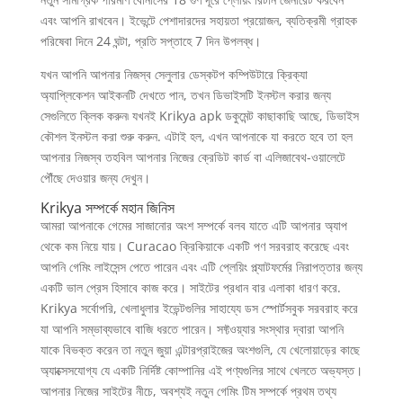
এবং আপনি রাখবেন। ইভেন্টে পেশাদারদের সহায়তা প্রয়োজন, ব্যতিক্রমী গ্রাহক
পরিষেবা দিনে 24 ঘন্টা, প্রতি সপ্তাহে 7 দিন উপলব্ধ।
যখন আপনি আপনার নিজস্ব সেলুলার ডেস্কটপ কম্পিউটারে ক্রিক্যা
অ্যাপ্লিকেশন আইকনটি দেখতে পান, তখন ডিভাইসটি ইনস্টল করার জন্য
সেগুলিতে ক্লিক করুন৷ যখনই Krikya apk ডকুমেন্ট কাছাকাছি আছে, ডিভাইস
কৌশল ইনস্টল করা শুরু করুন. এটাই হল, এখন আপনাকে যা করতে হবে তা হল
আপনার নিজস্ব তহবিল আপনার নিজের ক্রেডিট কার্ড বা এলিজাবেথ-ওয়ালেটে
পৌঁছে দেওয়ার জন্য দেখুন।
Krikya সম্পর্কে মহান জিনিস
আমরা আপনাকে গেমের সাজানোর অংশ সম্পর্কে বলব যাতে এটি আপনার অ্যাপ
থেকে কম নিয়ে যায়। Curacao ক্রিকিয়াকে একটি পণ সরবরাহ করেছে এবং
আপনি গেমিং লাইসেন্স পেতে পারেন এবং এটি প্লেয়িং প্ল্যাটফর্মের নিরাপত্তার জন্য
একটি ভাল প্রেস হিসাবে কাজ করে। সাইটের প্রধান বার এলাকা ধারণ করে.
Krikya সর্বোপরি, খেলাধুলার ইভেন্টগুলির সাহায্যে ডস স্পোর্টসবুক সরবরাহ করে
যা আপনি সম্ভাব্যভাবে বাজি ধরতে পারেন। সফ্টওয়্যার সংস্থার দ্বারা আপনি
যাকে বিভক্ত করেন তা নতুন জুয়া এন্টারপ্রাইজের অংশগুলি, যে খেলোয়াড়ের কাছে
অ্যাক্সেসযোগ্য যে একটি নির্দিষ্ট কোম্পানির এই পণ্যগুলির সাথে খেলতে অভ্যস্ত।
আপনার নিজের সাইটের নীচে, অবশ্যই নতুন গেমিং টিম সম্পর্কে প্রথম তথ্য