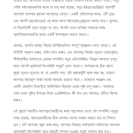
পারেন৷ এটি আপনাকে তাদের গিজমোতে সঠিক ফোকাস নিশ্চিত করতে পারে। নতুন
গেমিং সফ্টওয়্যারগুলির মধ্যে যা চালু করা হয়েছে, নতুন MarvelBet অ্যাপটি
অবশ্যই আপনার ব্যাপক আগ্রহের যোগ্য। একটি পরিবর্তনের জন্য, এটি ios
এবং আপনি Android এর জন্য আনা সফ্টওয়্যার ব্র্যান্ডের অফার করে। সুতরাং,
যে ডিভাইসটি হাতে থাকুক না কেন, আপনি এখন এশিয়ার সবচেয়ে সহজ
অ্যাপ্লিকেশনগুলির মধ্যে একটি উপলব্ধতা করতে পারেন।
আসছে, আপনি সমস্ত ক্রিয়া বৈশিষ্ট্যগুলিতে সম্পূর্ণ অ্যাক্সেস পেতে পারেন। এই
সাইটটি প্রকাশ করুন, সাইন আপ করুন, এবং আপনার নিজের প্রধান ওয়েবপৃষ্ঠার
শীর্ষস্থানীয় সর্বোত্তম এলাকা সম্পর্কিত নতুন «ডিপোজিট» বিকল্পে আলতো চাপুন
যাতে আপনি প্ল্যাটফর্ম ডিপোজিট পয়েন্টে যেতে পারেন। অপসারণের ঠিক আগে
মুদ্রা তুলতে ভুলবেন না, বা এমনকি পরে, যদি অ্যাকাউন্ট ব্লক করা হয়, তাহলে
আপনার ব্যালেন্সে থাকা অর্থের ব্যবহার হারাতে পারে। যেকোনো সরঞ্জাম এবং
একটি মোবাইল ডিভাইসে অফিসিয়াল ক্রিক্য ওয়েব পৃষ্ঠা চালু করুন। আমাদের
হোম ওয়েব পৃষ্ঠার উপরের দিকে «রেজিস্টার» কী পান এবং তারপরে এটিতে ক্লিক
করুন।
এই মুহুর্তে ভারতীয় অংশগ্রহণকারীদের জন্য প্রণোদনা থেকে নেট সম্পর্কিত প্রচুর
তথ্য রয়েছে, ব্যবহারকারীদের ঠিক কোথায় তাদের সন্ধান করতে হবে তা শিখতে
হবে। যদি আপনার পছন্দ কাজ করে, আপনার নিজস্ব অর্থপ্রদান অবিলম্বে আপনার
অ্যাকাউন্ট ডিপোজিটে নতুন ম্যাচটি সম্পন্ন হওয়ার পরেই স্থাপন করা হবে।