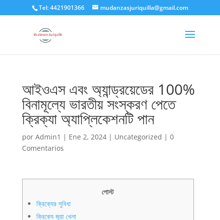
Tel: 4421901366
mudanzasjuriquilla@gmail.com
আইওএস এবং অ্যান্ড্রয়েডের 100%
বিনামূল্যে ভারতীয় সংস্করণ পেতে
ক্রিক্যা অ্যাপ্লিকেশনটি পান
por
Admin1
|
Ene 2, 2024
|
Uncategorized
|
0
Comentarios
পোস্ট
ক্রিক্যের সুবিধা
ক্রিক্যে জুয়া খেলা